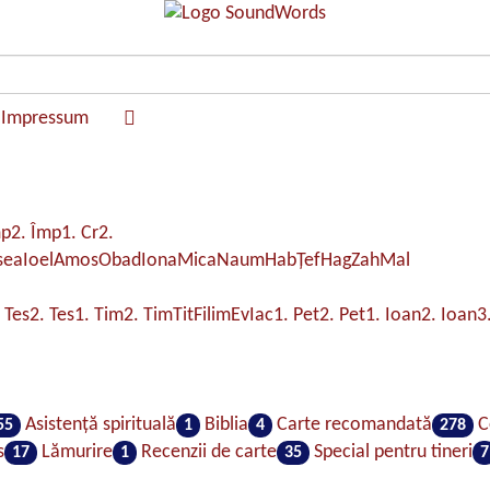
Impressum
mp
2. Împ
1. Cr
2.
sea
Ioel
Amos
Obad
Iona
Mica
Naum
Hab
Ţef
Hag
Zah
Mal
 Tes
2. Tes
1. Tim
2. Tim
Tit
Filim
Ev
Iac
1. Pet
2. Pet
1. Ioan
2. Ioan
3
Asistenţă spirituală
Biblia
Carte recomandată
C
55
1
4
278
s
Lămurire
Recenzii de carte
Special pentru tineri
17
1
35
7