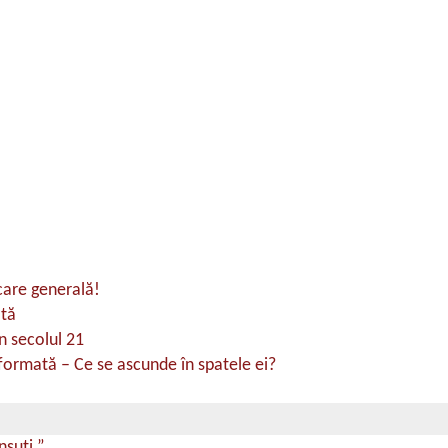
care generală!
ată
n secolul 21
ormată – Ce se ascunde în spatele ei?
nsuți.”