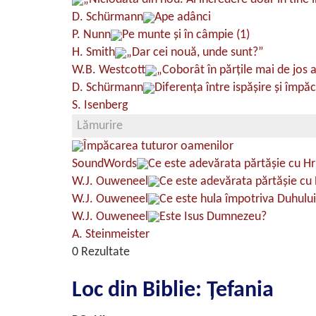
D. Schürmann
Ape adânci
P. Nunn
Pe munte şi în câmpie (1)
H. Smith
„Dar cei nouă, unde sunt?”
W.B. Westcott
„Coborât în părţile mai de jos 
D. Schürmann
Diferența între ispășire și împă
S. Isenberg
Lămurire
Împăcarea tuturor oamenilor
SoundWords
Ce este adevărata părtăşie cu Hri
W.J. Ouweneel
Ce este adevărata părtăşie cu 
W.J. Ouweneel
Ce este hula împotriva Duhului
W.J. Ouweneel
Este Isus Dumnezeu?
A. Steinmeister
0 Rezultate
Loc din Biblie: Ţefania