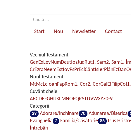
Start
Nou
Newsletter
Contact
Vechiul Testament
Gen
Ex
Lev
Num
Deut
Ios
Jud
Rut
1. Sam
2. Sam
1. Î
Cr
Ezra
Neem
Est
Iov
Ps
Pr
Ecl
Cânt
Is
Ier
Plân
Ez
Dan
O
Noul Testament
Mt
Mc
Lc
Ioan
Fap
Rom
1. Cor
2. Cor
Gal
Ef
Filip
Col
1.
Cuvânt cheie
A
B
C
D
E
F
G
H
I
J
K
L
M
N
O
P
Q
R
S
T
U
V
W
X
Y
Z
0-9
Categorii
Adorare/închinare
Adunarea/Biserica
39
70
Evanghelia
Familia/Căsătorie
Isus Hristo
7
86
Întrebări