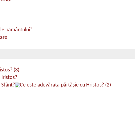
ale pământului”
care
stos? (3)
Hristos?
 Sfânt?
Ce este adevărata părtăşie cu Hristos? (2)