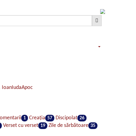
. Ioan
Iuda
Apoc
omentarii
Creaţia
Discipolat
1
57
26
Verset cu verset
Zile de sărbătoare
19
35