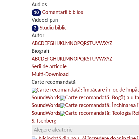
Audios
Comentarii biblice
10
Videoclipuri
Studiu biblic
2
Autori
A
B
C
D
E
F
G
H
I
J
K
L
M
N
O
P
Q
R
S
T
U
V
W
X
Y
Z
Biografii
A
B
C
D
E
F
G
H
I
J
K
L
M
N
O
P
Q
R
S
T
U
V
W
X
Y
Z
Serii de articole
Multi-Download
Carte recomandată
Carte recomandată: Împăcare în loc de împă
SoundWords
Carte recomandată: Bogăţia uit
SoundWords
Carte recomandată: Închinarea î
SoundWords
Carte recomandată: Teologia Ref
S. Isenberg
Alegere aleatorie
„Niciodată din nou. Ai încredere doar în tine î