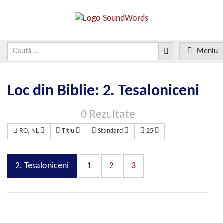
Meniu
Loc din Biblie: 2. Tesaloniceni
0 Rezultate
RO, NL
Titlu
Standard
25
2. Tesaloniceni
1
2
3