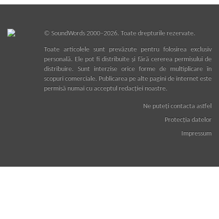
©
SoundWords
2000–2026. Toate drepturile rezervate.
Toate articolele sunt prevăzute pentru folosirea exclusiv
personală. Ele pot fi distribuite şi fără cererea permisului de
distribuire. Sunt interzise orice forme de multiplicare în
scopuri comerciale. Publicarea pe alte pagini de internet este
permisă numai cu acceptul redacţiei noastre.
Ne puteţi contacta astfel
Protecţia datelor
Impressum