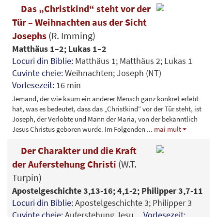
Das „Christkind“ steht vor der
Tür – Weihnachten aus der Sicht
Josephs
(R. Imming)
Matthäus 1–2; Lukas 1–2
Locuri din Biblie:
Matthäus 1; Matthäus 2; Lukas 1
Cuvinte cheie:
Weihnachten; Joseph (NT)
Vorlesezeit:
16 min
Jemand, der wie kaum ein anderer Mensch ganz konkret erlebt
hat, was es bedeutet, dass das „Christkind“ vor der Tür steht, ist
Joseph, der Verlobte und Mann der Maria, von der bekanntlich
Jesus Christus geboren wurde. Im Folgenden
...
mai mult
Der Charakter und die Kraft
der Auferstehung Christi
(W.T.
Turpin)
Apostelgeschichte 3,13-16; 4,1-2; Philipper 3,7-11
Locuri din Biblie:
Apostelgeschichte 3; Philipper 3
Cuvinte cheie:
Auferstehung Jesu
Vorlesezeit: