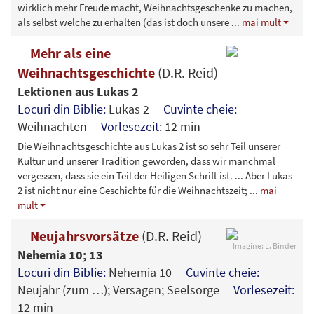
wirklich mehr Freude macht, Weihnachtsgeschenke zu machen,
als selbst welche zu erhalten (das ist doch unsere
...
mai mult
Mehr als eine
Weihnachtsgeschichte
(D.R. Reid)
Lektionen aus Lukas 2
Locuri din Biblie:
Lukas 2
Cuvinte cheie:
Weihnachten
Vorlesezeit:
12 min
Die Weihnachtsgeschichte aus Lukas 2 ist so sehr Teil unserer
Kultur und unserer Tradition geworden, dass wir manchmal
vergessen, dass sie ein Teil der Heiligen Schrift ist. ... Aber Lukas
2 ist nicht nur eine Geschichte für die Weihnachtszeit;
...
mai
mult
Neujahrsvorsätze
(D.R. Reid)
Imagine: L. Binder
Nehemia 10; 13
Locuri din Biblie:
Nehemia 10
Cuvinte cheie:
Neujahr (zum …); Versagen; Seelsorge
Vorlesezeit:
12 min