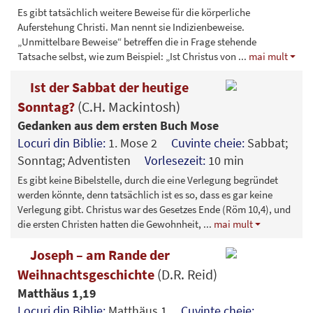
Es gibt tatsächlich weitere Beweise für die körperliche
Auferstehung Christi. Man nennt sie Indizienbeweise.
„Unmittelbare Beweise“ betreffen die in Frage stehende
Tatsache selbst, wie zum Beispiel: „Ist Christus von
...
mai mult
Ist der Sabbat der heutige
Sonntag?
(C.H. Mackintosh)
Gedanken aus dem ersten Buch Mose
Locuri din Biblie:
1. Mose 2
Cuvinte cheie:
Sabbat;
Sonntag; Adventisten
Vorlesezeit:
10 min
Es gibt keine Bibelstelle, durch die eine Verlegung begründet
werden könnte, denn tatsächlich ist es so, dass es gar keine
Verlegung gibt. Christus war des Gesetzes Ende (Röm 10,4), und
die ersten Christen hatten die Gewohnheit,
...
mai mult
Joseph – am Rande der
Weihnachtsgeschichte
(D.R. Reid)
Matthäus 1,19
Locuri din Biblie:
Matthäus 1
Cuvinte cheie: