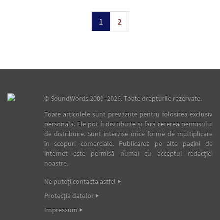
1
2
©
SoundWords
2000–2026. Toate drepturile rezervate.
Toate articolele sunt prevăzute pentru folosirea exclusiv
personală. Ele pot fi distribuite şi fără cererea permisului
de distribuire. Sunt interzise orice forme de multiplicare
în scopuri comerciale. Publicarea pe alte pagini de
internet este permisă numai cu acceptul redacţiei
noastre.
Ne puteţi contacta astfel
Protecţia datelor
Impressum