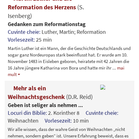
Reformation des Herzens
(S.
Isenberg)
Gedanken zum Reformationstag
Cuvinte cheie:
Luther, Martin; Reformation
Vorlesezeit:
25 min
Martin Luther ist ein Mann, der die Geschichte Deutschlands und
sogar ganz Nordeuropas stark beeinflusst hat. Er wurde am 10.
November 1483 in Eisleben geboren, heiratete mit 42 Jahren die
16 Jahre jüngere Katharina von Bora und hatte mir ihr
...
mai
mult
Mehr als ein
Weihnachtsgeschenk
(D.R. Reid)
Geben ist seliger als nehmen ...
Locuri din Biblie:
2. Korinther 8
Cuvinte cheie:
Weihnachten
Vorlesezeit:
10 min
Wir alle wissen, dass der wahre Geist von Weihnachten „nicht
nehmen, sondern geben“ ist. Unsere Erfahrung beweist, dass es