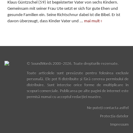
Klaus Güntzschel (59) ist begeisterter Vater von sechs Kindern.
Gemeinsam mit seiner Frau Ute setzt er sich für gute Ehen und
gesunde Familien ein. Seine Richtschnur dabei ist die Bibel. Er ist
davon überzeugt, dass Kinder Vater und
...
mai mult
©
SoundWords
2000–2026. Toate drepturile rezervate.
Toate articolele sunt prevăzute pentru folosirea exclusiv
personală. Ele pot fi distribuite şi fără cererea permisului de
distribuire. Sunt interzise orice forme de multiplicare în
scopuri comerciale. Publicarea pe alte pagini de internet este
permisă numai cu acceptul redacţiei noastre.
Ne puteţi contacta astfel
Protecţia datelor
Impressum