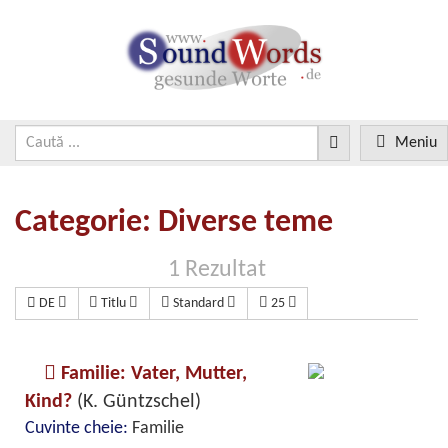
Meniu
Categorie: Diverse teme
1 Rezultat
DE
Titlu
Standard
25
Familie: Vater, Mutter,
Kind?
(K. Güntzschel)
Cuvinte cheie:
Familie