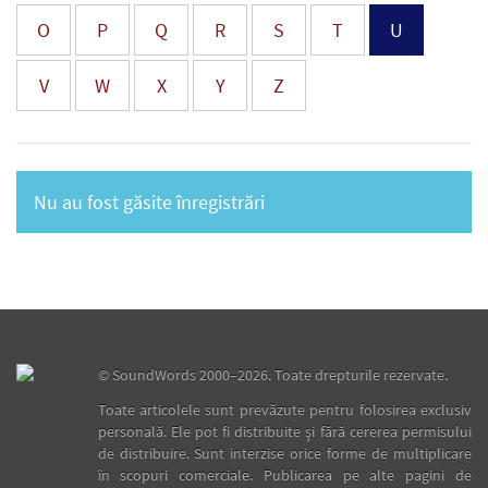
O
P
Q
R
S
T
U
V
W
X
Y
Z
Nu au fost găsite înregistrări
©
SoundWords
2000–2026. Toate drepturile rezervate.
Toate articolele sunt prevăzute pentru folosirea exclusiv
personală. Ele pot fi distribuite şi fără cererea permisului
de distribuire. Sunt interzise orice forme de multiplicare
în scopuri comerciale. Publicarea pe alte pagini de