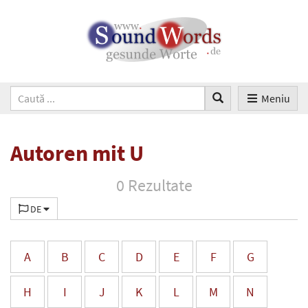
Meniu
Autoren mit U
0 Rezultate
DE
A
B
C
D
E
F
G
H
I
J
K
L
M
N