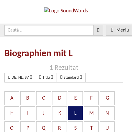
Meniu
Biographien mit L
1 Rezultat
DE, NL, SV
Titlu
Standard
A
B
C
D
E
F
G
H
I
J
K
L
M
N
O
P
Q
R
S
T
U