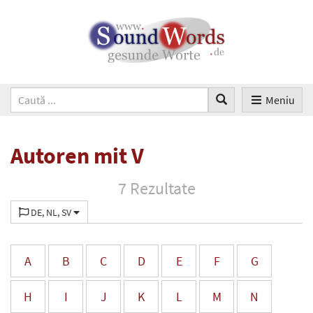
Meniu
Autoren mit V
7 Rezultate
DE, NL, SV
A
B
C
D
E
F
G
H
I
J
K
L
M
N