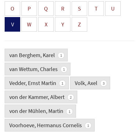
O
P
Q
R
S
T
U
V
W
X
Y
Z
van Berghem, Karel
1
van Wettum, Charles
1
Vedder, Ernst Martin
Volk, Axel
1
3
von der Kammer, Albert
2
von der Mühlen, Martin
1
Voorhoeve, Hermanus Cornelis
1