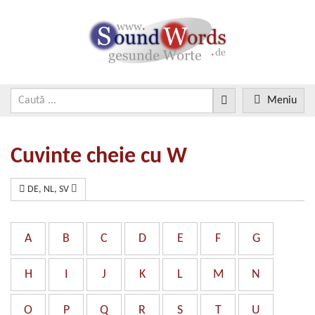
Meniu
Cuvinte cheie cu W
DE, NL, SV
A
B
C
D
E
F
G
H
I
J
K
L
M
N
O
P
Q
R
S
T
U