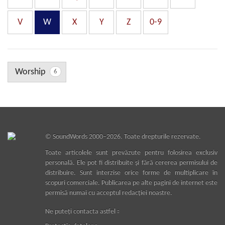
V
W
X
Y
Z
0-9
Worship
6
©
SoundWords
2000–2026. Toate drepturile rezervate.
Toate articolele sunt prevăzute pentru folosirea exclusiv
personală. Ele pot fi distribuite şi fără cererea permisului de
distribuire. Sunt interzise orice forme de multiplicare în
scopuri comerciale. Publicarea pe alte pagini de internet este
permisă numai cu acceptul redacţiei noastre.
Ne puteţi contacta astfel