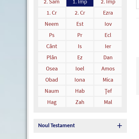
2. Sam
1. Împ
2. Împ
1. Cr
2. Cr
Ezra
Neem
Est
Iov
Ps
Pr
Ecl
Cânt
Is
Ier
Plân
Ez
Dan
Osea
Ioel
Amos
Obad
Iona
Mica
Naum
Hab
Ţef
Hag
Zah
Mal
Noul Testament