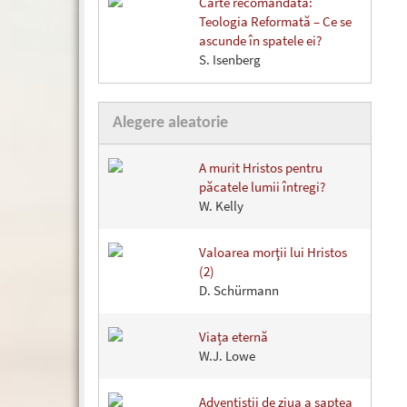
Carte recomandată:
Teologia Reformată – Ce se
ascunde în spatele ei?
S. Isenberg
Alegere aleatorie
A murit Hristos pentru
păcatele lumii întregi?
W. Kelly
Valoarea morţii lui Hristos
(2)
D. Schürmann
Viața eternă
W.J. Lowe
Adventiştii de ziua a şaptea