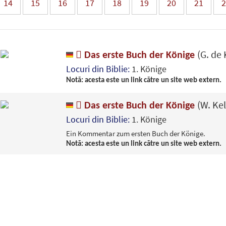
14
15
16
17
18
19
20
21
2
(G. de
Das erste Buch der Könige
Locuri din Biblie:
1. Könige
Notă: acesta este un link către un site web extern.
(W. Kel
Das erste Buch der Könige
Locuri din Biblie:
1. Könige
Ein Kommentar zum ersten Buch der Könige.
Notă: acesta este un link către un site web extern.