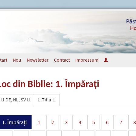
tart
Nou
Newsletter
Contact
Impressum
Loc din Biblie: 1. Împăraţi
DE, NL, SV
Titlu
1. Împăraţi
1
2
3
4
5
6
7
8