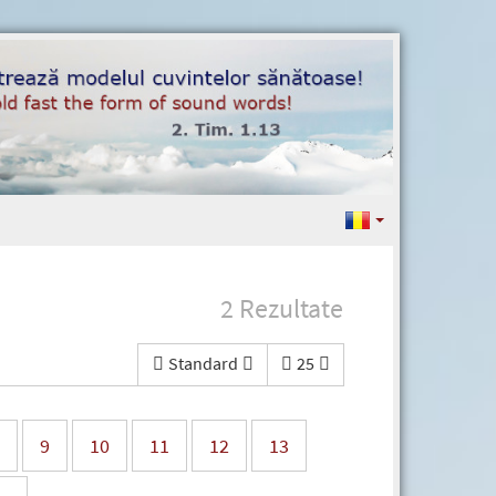
2 Rezultate
Standard
25
9
10
11
12
13