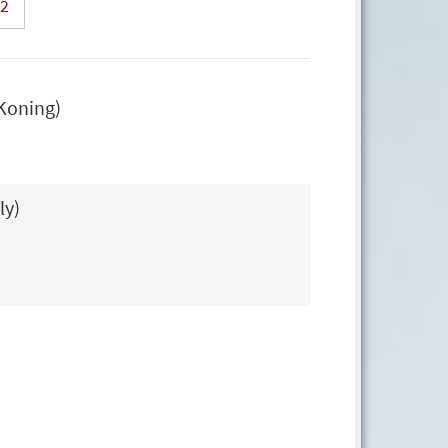
2
 Koning)
ly)