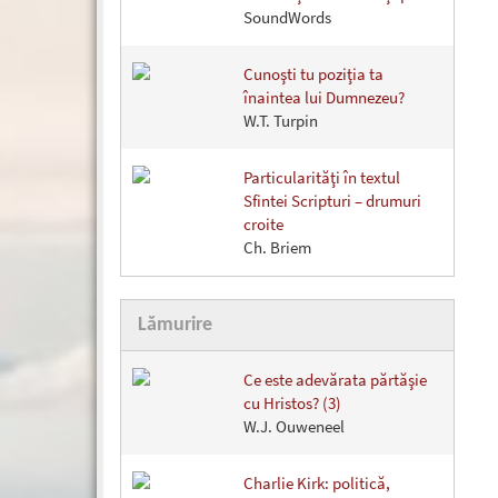
SoundWords
Cunoşti tu poziţia ta
înaintea lui Dumnezeu?
W.T. Turpin
Particularităţi în textul
Sfintei Scripturi – drumuri
croite
Ch. Briem
Lămurire
Ce este adevărata părtăşie
cu Hristos? (3)
W.J. Ouweneel
Charlie Kirk: politică,