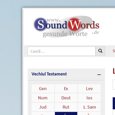
S
Vechiul Testament
Gen
Ex
Lev
Num
Deut
Ios
Jud
Rut
1. Sam