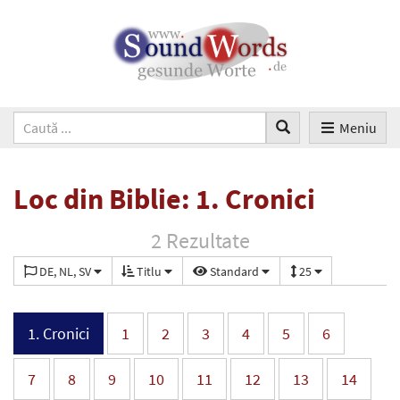
Meniu
Loc din Biblie: 1. Cronici
2 Rezultate
DE, NL, SV
Titlu
Standard
25
1. Cronici
1
2
3
4
5
6
7
8
9
10
11
12
13
14