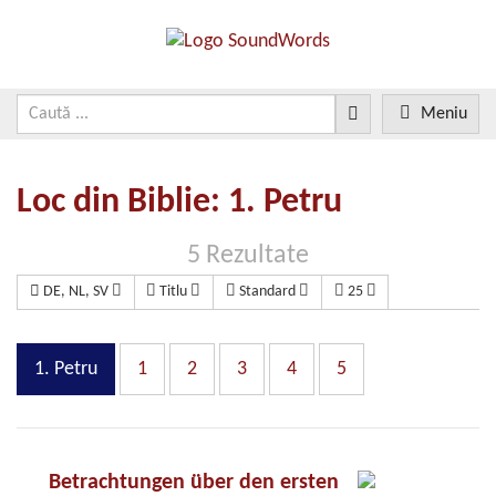
Meniu
Loc din Biblie: 1. Petru
5 Rezultate
DE, NL, SV
Titlu
Standard
25
1. Petru
1
2
3
4
5
Betrachtungen über den ersten