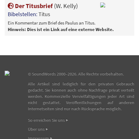
Der Titusbrief
(W. Kelly)
Bibelstellen:
Titus
Ein Kommentar zum Brief des Paulus an Titus.
Hinweis: Dies ist ein Link auf eine externe Website.
©
SoundWords
2000–2026. Alle Rechte vorbehalten.
Alle Artikel sind lediglich für den privaten Gebrauch
gedacht. Sie können auch ohne Nachfrage privat verteilt
werden. Kommerzielle Vervielfältigungen jeder Art sind
nicht gestattet. Veröffentlichungen auf anderen
Internetseiten sind nur nach Rücksprache möglich.
So erreichen Sie uns
Über uns
Impressum