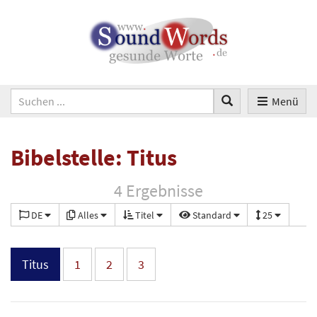
Menü
Bibelstelle: Titus
4 Ergebnisse
DE
Alles
Titel
Standard
25
Titus
1
2
3