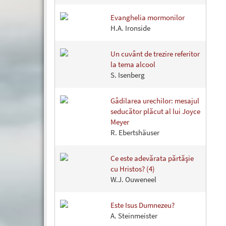
Evanghelia mormonilor
H.A. Ironside
Un cuvânt de trezire referitor
la tema alcool
S. Isenberg
Gâdilarea urechilor: mesajul
seducător plăcut al lui Joyce
Meyer
R. Ebertshäuser
Ce este adevărata părtăşie
cu Hristos? (4)
W.J. Ouweneel
Este Isus Dumnezeu?
A. Steinmeister