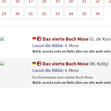
15
16
17
18
19
20
21
22
2
29
30
31
32
33
34
35
36
Das vierte Buch Mose
(G. de Kon
Locuri din Biblie:
4. Mose
Notă: acesta este un link către un site web ext
Das vierte Buch Mose
(W. Kelly)
Locuri din Biblie:
4. Mose
Ein Kommentar zum vierten Buch Mose.
Notă: acesta este un link către un site web ext