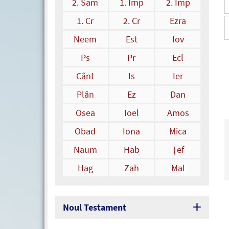
2. Sam
1. Împ
2. Împ
1. Cr
2. Cr
Ezra
Neem
Est
Iov
Ps
Pr
Ecl
Cânt
Is
Ier
Plân
Ez
Dan
Osea
Ioel
Amos
Obad
Iona
Mica
Naum
Hab
Ţef
Hag
Zah
Mal
Noul Testament