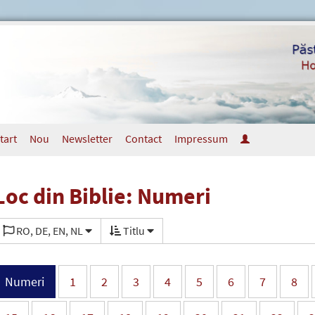
tart
Nou
Newsletter
Contact
Impressum
Loc din Biblie: Numeri
RO, DE, EN, NL
Titlu
Numeri
1
2
3
4
5
6
7
8