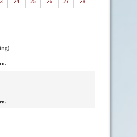
3
24
25
26
27
28
ing)
ern.
ern.