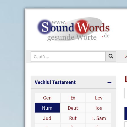
S
Vechiul Testament
Gen
Ex
Lev
Num
Deut
Ios
Jud
Rut
1. Sam