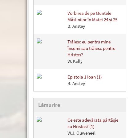
Vorbirea de pe Muntele
Măslinilor în Matei 24 și 25
B. Anstey
Trăiesc eu pentru mine
însumi sau trăiesc pentru
Hristos?
W. Kelly
Epistola 1 Ioan (1)
B. Anstey
Lămurire
Ce este adevărata părtăşie
cu Hristos? (1)
W.J. Ouweneel