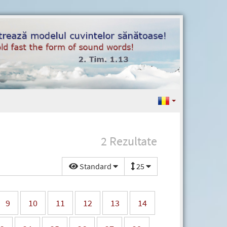
2 Rezultate
Standard
25
9
10
11
12
13
14