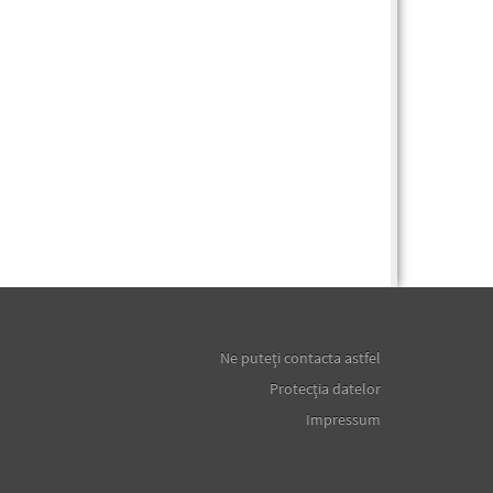
Ne puteţi contacta astfel
Protecţia datelor
Impressum