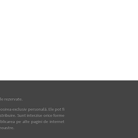
e rezervate.
osirea exclusiv personală. Ele pot fi
istribuire. Sunt interzise orice forme
blicarea pe alte pagini de internet
noastre.