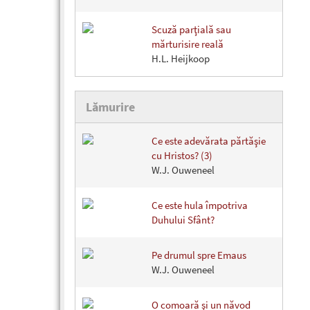
Scuză parţială sau
mărturisire reală
H.L. Heijkoop
Lămurire
Ce este adevărata părtăşie
cu Hristos? (3)
W.J. Ouweneel
Ce este hula împotriva
Duhului Sfânt?
Pe drumul spre Emaus
W.J. Ouweneel
O comoară şi un năvod