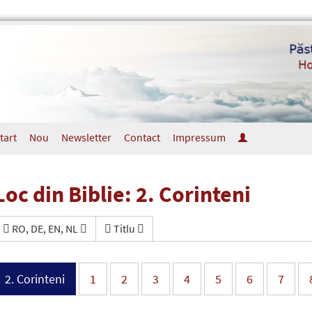
tart
Nou
Newsletter
Contact
Impressum
Loc din Biblie: 2. Corinteni
RO, DE, EN, NL
Titlu
2. Corinteni
1
2
3
4
5
6
7