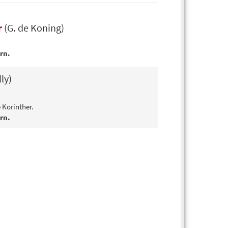
r
(G. de Koning)
ern.
ly)
 Korinther.
ern.