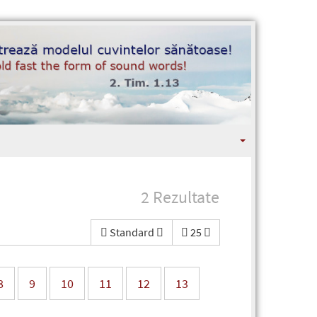
2 Rezultate
Standard
25
8
9
10
11
12
13