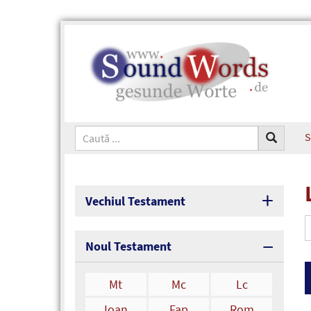
S
Vechiul Testament
Noul Testament
Mt
Mc
Lc
Ioan
Fap
Rom