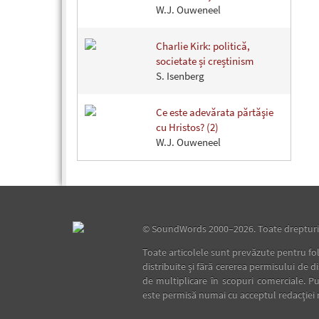
W.J. Ouweneel
Charlie Kirk: politică,
societate și creștinism
S. Isenberg
Ce este adevărata părtăşie
cu Hristos? (2)
W.J. Ouweneel
©
SoundWords
2000–2026. Toate drepturil
Toate articolele sunt prevăzute pentru fol
distribuite şi fără cererea permisului de d
de multiplicare în scopuri comerciale. Pu
este permisă numai cu acceptul redacţiei 