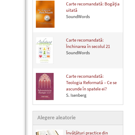
Carte recomandată: Bogăţia
uitată
SoundWords
Carte recomandată:
Închinarea în secolul 21
SoundWords
Carte recomandată:
Teologia Reformată – Ce se
ascunde în spatele ei?
S. Isenberg
Alegere aleatorie
Învăţături practice din