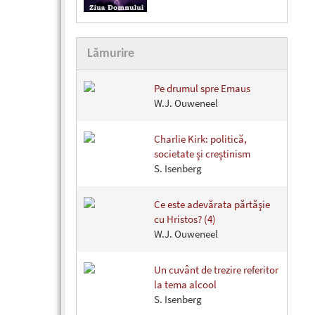
Lămurire
Pe drumul spre Emaus
W.J. Ouweneel
Charlie Kirk: politică,
societate și creștinism
S. Isenberg
Ce este adevărata părtăşie
cu Hristos? (4)
W.J. Ouweneel
Un cuvânt de trezire referitor
la tema alcool
S. Isenberg