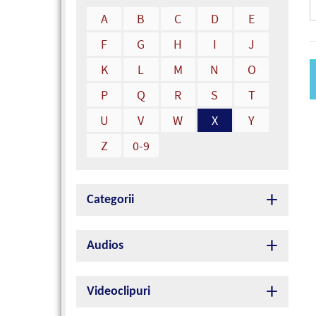
A
B
C
D
E
F
G
H
I
J
K
L
M
N
O
P
Q
R
S
T
U
V
W
X
Y
Z
0-9
Categorii
Audios
Videoclipuri