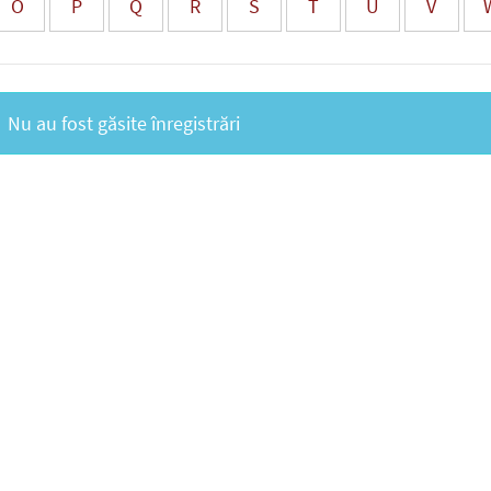
O
P
Q
R
S
T
U
V
Nu au fost găsite înregistrări