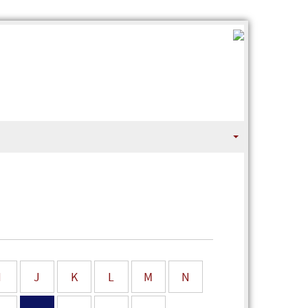
I
J
K
L
M
N