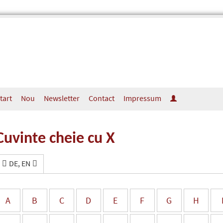
tart
Nou
Newsletter
Contact
Impressum
Cuvinte cheie cu X
DE, EN
A
B
C
D
E
F
G
H