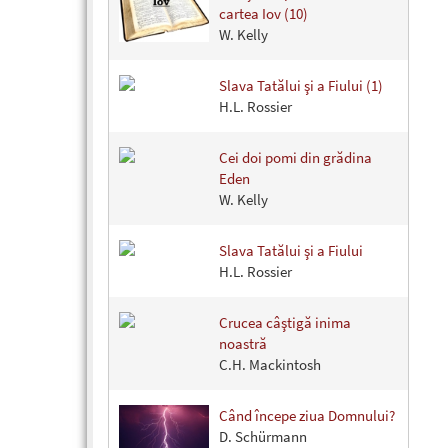
cartea Iov (10)
W. Kelly
Slava Tatălui şi a Fiului (1)
H.L. Rossier
Cei doi pomi din grădina
Eden
W. Kelly
Slava Tatălui şi a Fiului
H.L. Rossier
Crucea câştigă inima
noastră
C.H. Mackintosh
Când începe ziua Domnului?
D. Schürmann