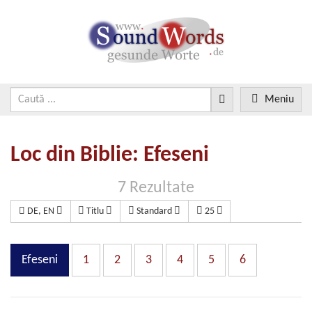
Meniu
Loc din Biblie: Efeseni
7 Rezultate
DE, EN
Titlu
Standard
25
Efeseni
1
2
3
4
5
6