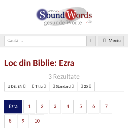
Meniu
Loc din Biblie: Ezra
3 Rezultate
DE, EN
Titlu
Standard
25
Ezra
1
2
3
4
5
6
7
8
9
10