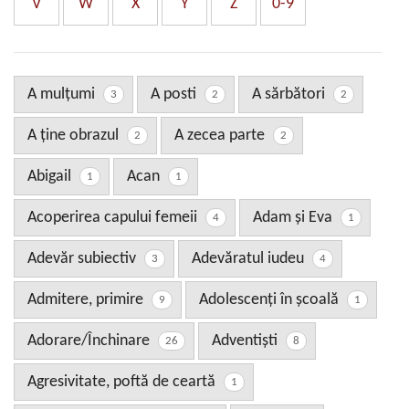
V
W
X
Y
Z
0-9
A mulţumi
A posti
A sărbători
3
2
2
A ţine obrazul
A zecea parte
2
2
Abigail
Acan
1
1
Acoperirea capului femeii
Adam şi Eva
4
1
Adevăr subiectiv
Adevăratul iudeu
3
4
Admitere, primire
Adolescenţi în şcoală
9
1
Adorare/Închinare
Adventişti
26
8
Agresivitate, poftă de ceartă
1