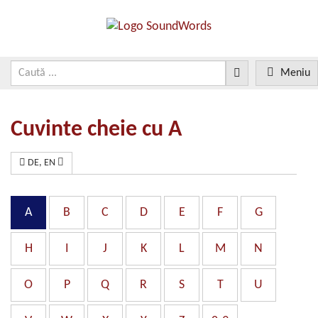
Meniu
Cuvinte cheie cu A
DE, EN
A
B
C
D
E
F
G
H
I
J
K
L
M
N
O
P
Q
R
S
T
U