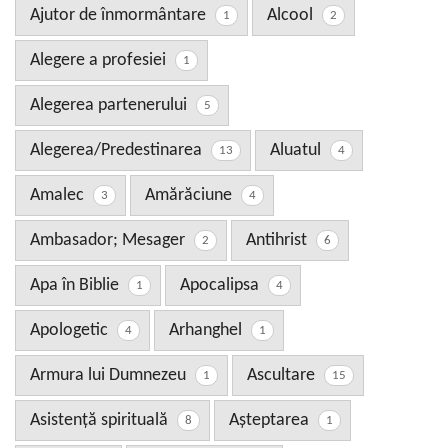
Ajutor de înmormântare
Alcool
1
2
Alegere a profesiei
1
Alegerea partenerului
5
Alegerea/Predestinarea
Aluatul
13
4
Amalec
Amărăciune
3
4
Ambasador; Mesager
Antihrist
2
6
Apa în Biblie
Apocalipsa
1
4
Apologetic
Arhanghel
4
1
Armura lui Dumnezeu
Ascultare
1
15
Asistenţă spirituală
Aşteptarea
8
1