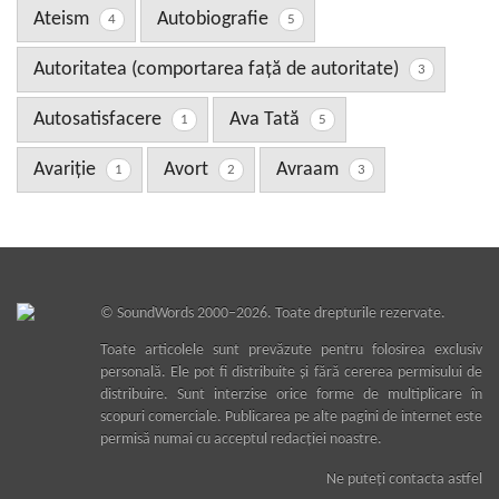
Ateism
Autobiografie
4
5
Autoritatea (comportarea față de autoritate)
3
Autosatisfacere
Ava Tată
1
5
Avariţie
Avort
Avraam
1
2
3
©
SoundWords
2000–2026. Toate drepturile rezervate.
Toate articolele sunt prevăzute pentru folosirea exclusiv
personală. Ele pot fi distribuite şi fără cererea permisului de
distribuire. Sunt interzise orice forme de multiplicare în
scopuri comerciale. Publicarea pe alte pagini de internet este
permisă numai cu acceptul redacţiei noastre.
Ne puteţi contacta astfel