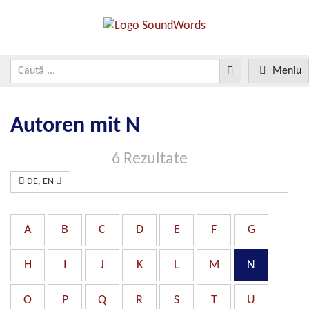
Meniu
Autoren mit N
6 Rezultate
DE, EN
A
B
C
D
E
F
G
H
I
J
K
L
M
N
O
P
Q
R
S
T
U