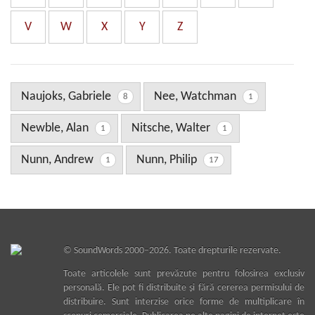
V
W
X
Y
Z
Naujoks, Gabriele
Nee, Watchman
8
1
Newble, Alan
Nitsche, Walter
1
1
Nunn, Andrew
Nunn, Philip
1
17
©
SoundWords
2000–2026. Toate drepturile rezervate.
Toate articolele sunt prevăzute pentru folosirea exclusiv
personală. Ele pot fi distribuite şi fără cererea permisului de
distribuire. Sunt interzise orice forme de multiplicare în