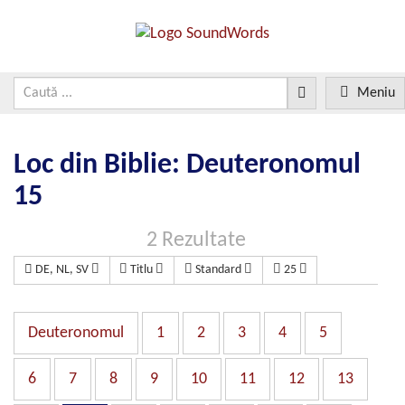
Meniu
Loc din Biblie: Deuteronomul
15
2 Rezultate
DE, NL, SV
Titlu
Standard
25
Deuteronomul
1
2
3
4
5
6
7
8
9
10
11
12
13