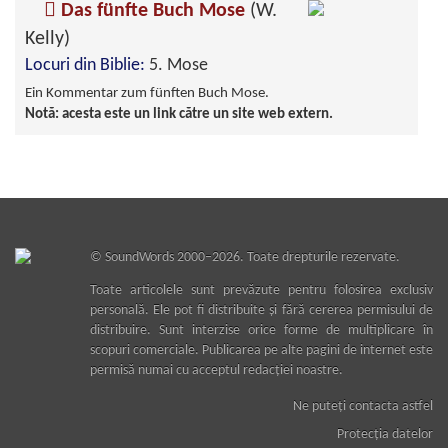
Das fünfte Buch Mose
(W.
Kelly)
Locuri din Biblie:
5. Mose
Ein Kommentar zum fünften Buch Mose.
Notă: acesta este un link către un site web extern.
©
SoundWords
2000–2026. Toate drepturile rezervate.
Toate articolele sunt prevăzute pentru folosirea exclusiv
personală. Ele pot fi distribuite şi fără cererea permisului de
distribuire. Sunt interzise orice forme de multiplicare în
scopuri comerciale. Publicarea pe alte pagini de internet este
permisă numai cu acceptul redacţiei noastre.
Ne puteţi contacta astfel
Protecţia datelor