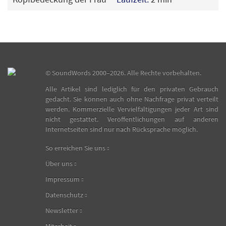
©
SoundWords
2000–2026. Alle Rechte vorbehalten.
Alle Artikel sind lediglich für den privaten Gebrauch
gedacht. Sie können auch ohne Nachfrage privat verteilt
werden. Kommerzielle Vervielfältigungen jeder Art sind
nicht gestattet. Veröffentlichungen auf anderen
Internetseiten sind nur nach Rücksprache möglich.
So erreichen Sie uns
Über uns
Impressum
Datenschutz
Newsletter
Mitarbeit