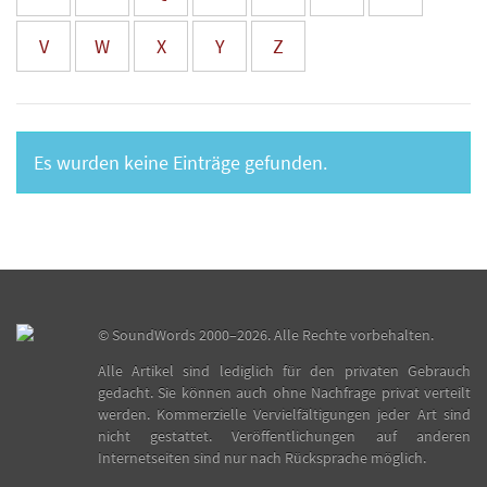
V
W
X
Y
Z
Es wurden keine Einträge gefunden.
©
SoundWords
2000–2026. Alle Rechte vorbehalten.
Alle Artikel sind lediglich für den privaten Gebrauch
gedacht. Sie können auch ohne Nachfrage privat verteilt
werden. Kommerzielle Vervielfältigungen jeder Art sind
nicht gestattet. Veröffentlichungen auf anderen
Internetseiten sind nur nach Rücksprache möglich.