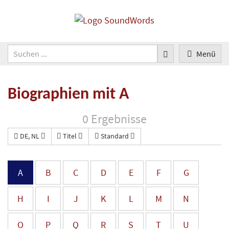
Menü
Biographien mit A
0 Ergebnisse
DE, NL
Titel
Standard
A
B
C
D
E
F
G
H
I
J
K
L
M
N
O
P
Q
R
S
T
U