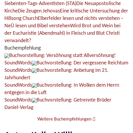
Siebenten-Tags-Adventisten (STA)
Die Neuapostolische
Kirche
Die Zeugen Jehovas
Eine kritische Untersuchung der
Hillsong Church
Elberfelder lesen und nichts verstehen –
NeÜ lesen und Bibel verstehen
Wird Brot und Wein bei
der Eucharistie (Abendmahl) in Fleisch und Blut Christi
verwandelt?
Buchempfehlung
Buchvorstellung: Versöhnung statt Allversöhnung!
SoundWords
Buchvorstellung: Der vergessene Reichtum
SoundWords
Buchvorstellung: Anbetung im 21.
Jahrhundert
SoundWords
Buchvorstellung: In Wolken dem Herrn
entgegen in die Luft
SoundWords
Buchvorstellung: Getrennte Brüder
Daniel-Verlag
Weitere Buchempfehlungen