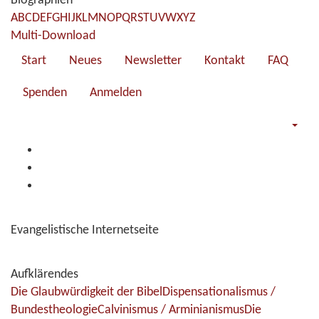
Biographien
A
B
C
D
E
F
G
H
I
J
K
L
M
N
O
P
Q
R
S
T
U
V
W
X
Y
Z
Multi-Download
Start
Neues
Newsletter
Kontakt
FAQ
Spenden
Anmelden
Evangelistische Internetseite
Aufklärendes
Die Glaubwürdigkeit der Bibel
Dispensationalismus /
Bundestheologie
Calvinismus / Arminianismus
Die