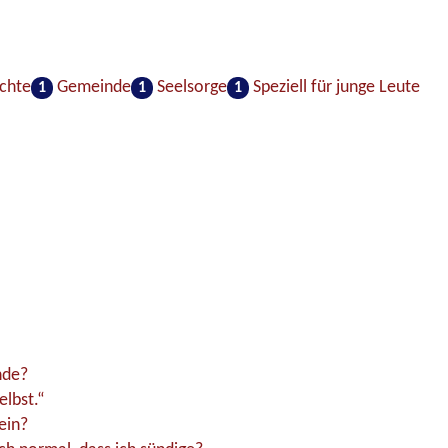
chte
Gemeinde
Seelsorge
Speziell für junge Leute
1
1
1
nde?
elbst.“
ein?