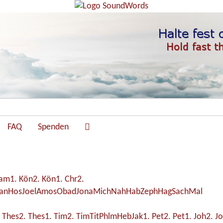
FAQ
Spenden
Sam
1. Kön
2. Kön
1. Chr
2.
an
Hos
Joel
Amos
Obad
Jona
Mich
Nah
Hab
Zeph
Hag
Sach
Mal
. Thes
2. Thes
1. Tim
2. Tim
Tit
Phlm
Heb
Jak
1. Pet
2. Pet
1. Joh
2. J