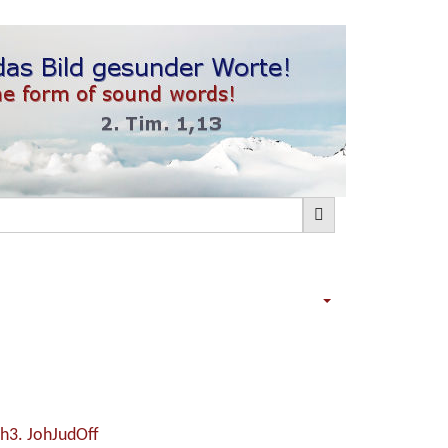
oh
3. Joh
Jud
Off