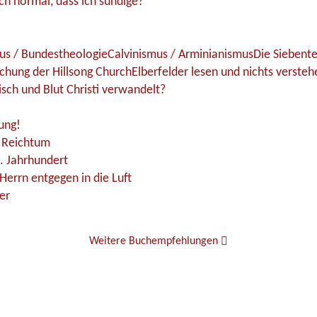
ch normal, dass ich sündige?
us / Bundestheologie
Calvinismus / Arminianismus
Die Siebente
uchung der Hillsong Church
Elberfelder lesen und nichts verste
isch und Blut Christi verwandelt?
ung!
e Reichtum
. Jahrhundert
Herrn entgegen in die Luft
er
Weitere Buchempfehlungen