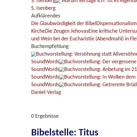
S. Isenberg
Warum versage ich? Ist es eigentli
S. Isenberg
Aufklärendes
Die Glaubwürdigkeit der Bibel
Dispensationalism
Kirche
Die Zeugen Jehovas
Eine kritische Unters
und Wein bei der Eucharistie (Abendmahl) in Fle
Buchempfehlung
Buchvorstellung: Versöhnung statt Allversöhn
SoundWords
Buchvorstellung: Der vergessen
SoundWords
Buchvorstellung: Anbetung im 21
SoundWords
Buchvorstellung: In Wolken dem 
SoundWords
Buchvorstellung: Getrennte Brüd
Daniel-Verlag
0 Ergebnisse
Bibelstelle: Titus