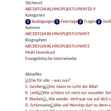
Stichwort
A
B
C
D
E
F
G
H
I
J
K
L
M
N
O
P
Q
R
S
T
U
V
W
X
Y
Z
0-9
Kategorien
Auslegungen
Feiertage
Fragen
Gedi
1
1
2
2
Autoren
A
B
C
D
E
F
G
H
I
J
K
L
M
N
O
P
Q
R
S
T
U
V
W
X
Y
Z
Biographien
A
B
C
D
E
F
G
H
I
J
K
L
M
N
O
P
Q
R
S
T
U
V
W
X
Y
Z
Multi-Download
Evangelistische Internetseite
Aktuelles
Ehe für alle – was nun?
S. Isenberg
Der Islam im Licht der Bibel
R. Liebi
Wie schütze ich mich vor sexueller Sü
P. Washer
„Nie wieder. Vertraue nur auf dich s
D. Schürmann
Wie viel Worship darf es denn s