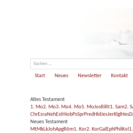
Start
Neues
Newsletter
Kontakt
Altes Testament
1. Mo
2. Mo
3. Mo
4. Mo
5. Mo
Jos
Ri
Rt
1. Sam
2. 
Chr
Esra
Neh
Est
Hiob
Ps
Spr
Pred
Hld
Jes
Jer
Klgl
Hes
D
Neues Testament
Mt
Mk
Lk
Joh
Apg
Röm
1. Kor
2. Kor
Gal
Eph
Phil
Kol
1