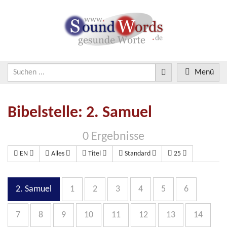
Menü
Bibelstelle: 2. Samuel
0 Ergebnisse
EN
Alles
Titel
Standard
25
2. Samuel
1
2
3
4
5
6
7
8
9
10
11
12
13
14