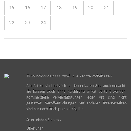
15
16
17
18
19
20
21
22
23
24
©
SoundWords
2000–2026. Alle Rechte vorbehalten.
Alle Artikel sind lediglich für den privaten Gebrauch gedacht.
Sie können auch ohne Nachfrage privat verteilt werden.
Kommerzielle Vervielfältigungen jeder Art sind nicht
gestattet. Veröffentlichungen auf anderen Internetseiten
sind nur nach Rücksprache möglich.
So erreichen Sie uns
Über uns