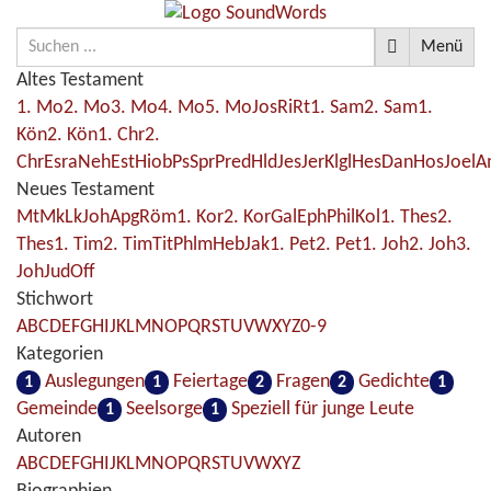
Menü
Altes Testament
1. Mo
2. Mo
3. Mo
4. Mo
5. Mo
Jos
Ri
Rt
1. Sam
2. Sam
1.
Kön
2. Kön
1. Chr
2.
Chr
Esra
Neh
Est
Hiob
Ps
Spr
Pred
Hld
Jes
Jer
Klgl
Hes
Dan
Hos
Joel
A
Neues Testament
Mt
Mk
Lk
Joh
Apg
Röm
1. Kor
2. Kor
Gal
Eph
Phil
Kol
1. Thes
2.
Thes
1. Tim
2. Tim
Tit
Phlm
Heb
Jak
1. Pet
2. Pet
1. Joh
2. Joh
3.
Joh
Jud
Off
Stichwort
A
B
C
D
E
F
G
H
I
J
K
L
M
N
O
P
Q
R
S
T
U
V
W
X
Y
Z
0-9
Kategorien
Auslegungen
Feiertage
Fragen
Gedichte
1
1
2
2
1
Gemeinde
Seelsorge
Speziell für junge Leute
1
1
Autoren
A
B
C
D
E
F
G
H
I
J
K
L
M
N
O
P
Q
R
S
T
U
V
W
X
Y
Z