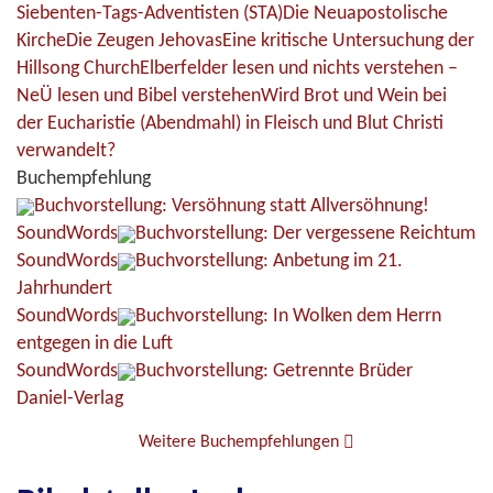
Siebenten-Tags-Adventisten (STA)
Die Neuapostolische
Kirche
Die Zeugen Jehovas
Eine kritische Untersuchung der
Hillsong Church
Elberfelder lesen und nichts verstehen –
NeÜ lesen und Bibel verstehen
Wird Brot und Wein bei
der Eucharistie (Abendmahl) in Fleisch und Blut Christi
verwandelt?
Buchempfehlung
Buchvorstellung: Versöhnung statt Allversöhnung!
SoundWords
Buchvorstellung: Der vergessene Reichtum
SoundWords
Buchvorstellung: Anbetung im 21.
Jahrhundert
SoundWords
Buchvorstellung: In Wolken dem Herrn
entgegen in die Luft
SoundWords
Buchvorstellung: Getrennte Brüder
Daniel-Verlag
Weitere Buchempfehlungen