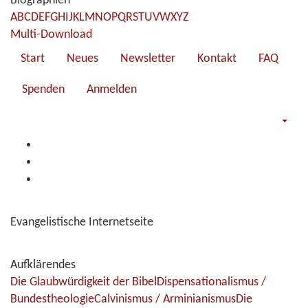
Biographien
A
B
C
D
E
F
G
H
I
J
K
L
M
N
O
P
Q
R
S
T
U
V
W
X
Y
Z
Multi-Download
Start
Neues
Newsletter
Kontakt
FAQ
Spenden
Anmelden
Evangelistische Internetseite
Aufklärendes
Die Glaubwürdigkeit der Bibel
Dispensationalismus /
Bundestheologie
Calvinismus / Arminianismus
Die