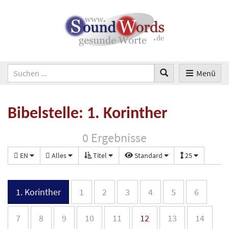
Menü
Bibelstelle: 1. Korinther
0 Ergebnisse
EN
Alles
Titel
Standard
25
1. Korinther
1
2
3
4
5
6
7
8
9
10
11
12
13
14