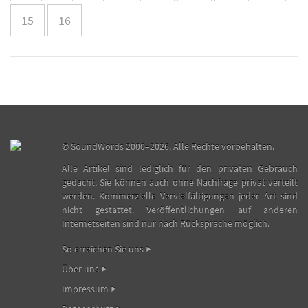
15
16
©
SoundWords
2000–2026. Alle Rechte vorbehalten.
Alle Artikel sind lediglich für den privaten Gebrauch
gedacht. Sie können auch ohne Nachfrage privat verteilt
werden. Kommerzielle Vervielfältigungen jeder Art sind
nicht gestattet. Veröffentlichungen auf anderen
Internetseiten sind nur nach Rücksprache möglich.
So erreichen Sie uns
Über uns
Impressum