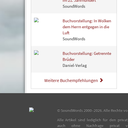
im 21. Jahrhundert
SoundWords
Buchvorstellung: In Wolken
dem Herrn entgegen in die
Luft
SoundWords
Buchvorstellung: Getrennte
Brüder
Daniel-Verlag
Weitere Buchempfehlungen
©
SoundWords
2000–2026. Alle Rechte vo
Alle Artikel sind lediglich für den pri
auch ohne Nachfrage privat ver