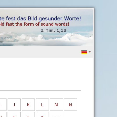
I
J
K
L
M
N