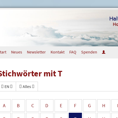
tart
Neues
Newsletter
Kontakt
FAQ
Spenden
Stichwörter mit T
EN
Alles
A
B
C
D
E
F
G
H