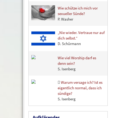
Wie schütze ich mich vor
sexueller Sünde?
P. Washer
„Nie wieder. Vertraue nur auf
dich selbst.“
D. Schürmann
Wie viel Worship darf es
denn sein?
S. Isenberg
Warum versage ich? Ist es
eigentlich normal, dass ich
sündige?
S. Isenberg
Aufklärendes