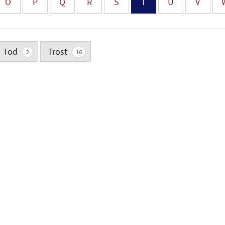
O
P
Q
R
S
T
U
V
Tod
Trost
2
16