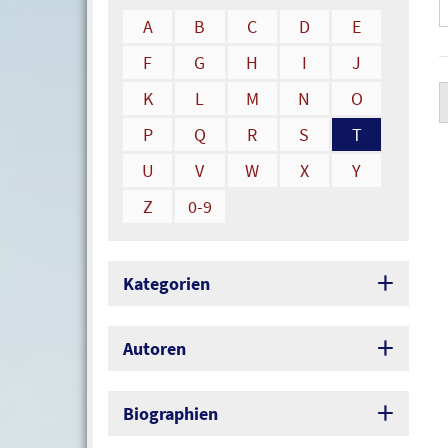
A
B
C
D
E
F
G
H
I
J
K
L
M
N
O
P
Q
R
S
T
U
V
W
X
Y
Z
0-9
Kategorien
Autoren
Biographien