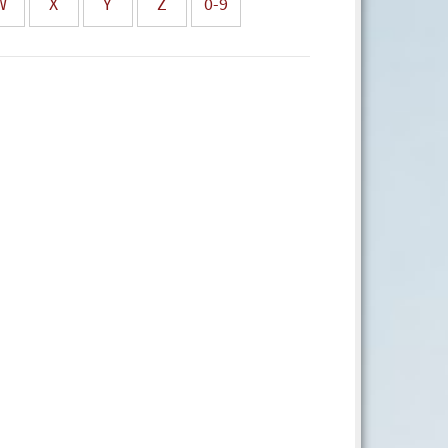
W
X
Y
Z
0-9