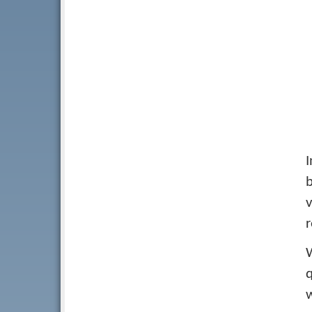
I
b
r
W
q