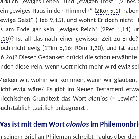
irklich „ewiges Leben“ und „ewigen Trost“ (
2Thes 
ein „ewiges Haus in den Himmeln“ (
2Kor 5,1
) haben
ewige Geist“ (
Heb 9,15
), und wohnt Er doch nicht „i
es am Ende gar kein „ewiges Reich“ (
2Pet 1,11
) u
2,10
)? Ist all das nach einer gewissen Zeit zu Ende
och nicht ewig (
1Tim 6,16
;
Röm 1,20
), und ist au
16,26
)? Diesen Gedanken drückt die schon erwähnte 
nden diese Pein, wenn Gott nicht mehr wird ewig sei
Merken wir, wohin wir kommen, wenn wir glauben, 
icht ewig wäre? Es gibt im Neuen Testament etwa s
griechischen Grundtext das Wort
aionios
(= „ewig“)
uchstäblich „zeitlich unbegrenzt“.
Was ist mit dem Wort
aionios
im Philemonbri
n seinem Brief an Philemon schreibt Paulus über de