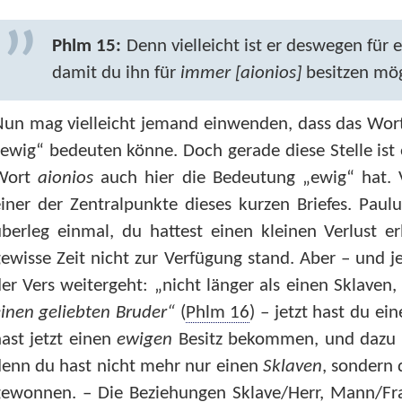
Phlm 15:
Denn vielleicht ist er deswegen für 
damit du ihn für
immer [aionios]
besitzen mög
Nun mag vielleicht jemand einwenden, dass das Wor
ewig“ bedeuten könne. Doch gerade diese Stelle ist e
Wort
aionios
auch hier die Bedeutung „ewig“ hat. V
iner der Zentralpunkte dieses kurzen Briefes. Paul
berleg einmal, du hattest einen kleinen Verlust erl
ewisse Zeit nicht zur Verfügung stand. Aber – und j
er Vers weitergeht: „nicht länger als einen Sklaven
inen geliebten Bruder“
(
Phlm 16
) – jetzt hast du 
ast jetzt einen
ewigen
Besitz bekommen, und dazu no
enn du hast nicht mehr nur einen
Sklaven
, sondern
ewonnen. – Die Beziehungen Sklave/Herr, Mann/Frau