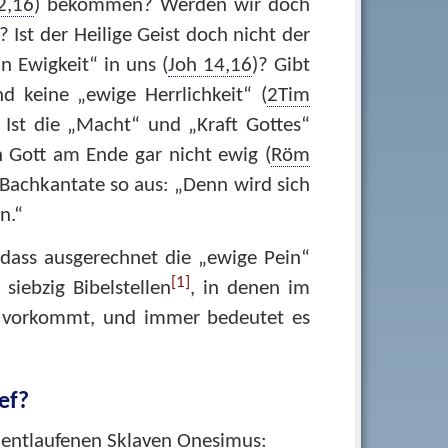
2,16
) bekommen? Werden wir doch
? Ist der Heilige Geist doch nicht der
n Ewigkeit“ in uns (
Joh 14,16
)? Gibt
nd keine „ewige Herrlichkeit“ (
2Tim
? Ist die „Macht“ und „Kraft Gottes“
ch Gott am Ende gar nicht ewig (
Röm
Bachkantate so aus: „Denn wird sich
n.“
dass ausgerechnet die „ewige Pein“
[1]
iebzig Bibelstellen
, in denen im
 vorkommt, und immer bedeutet es
ef?
n entlaufenen Sklaven Onesimus: