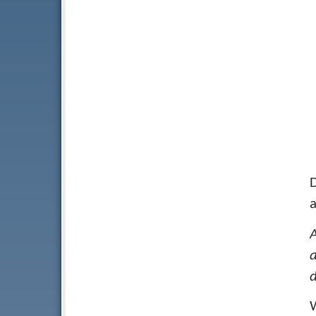
D
a
a
d
W