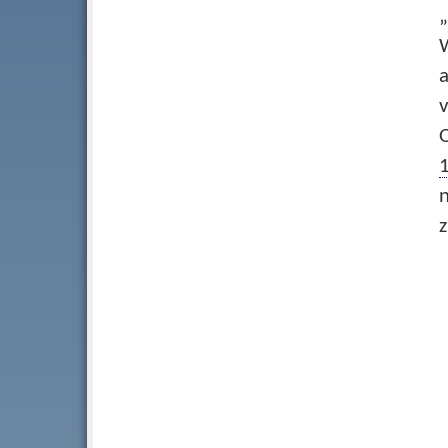
„
O
z