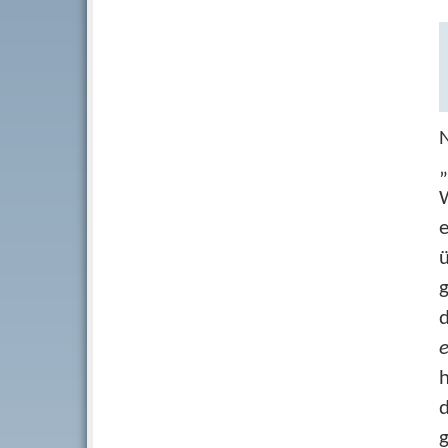
„
e
ü
g
d
e
h
d
g