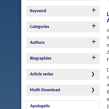
Keyword
Categories
M
Authors
e
Z
Biographies
F
Article series
n
a
Multi-Download
B
Apologetic
(