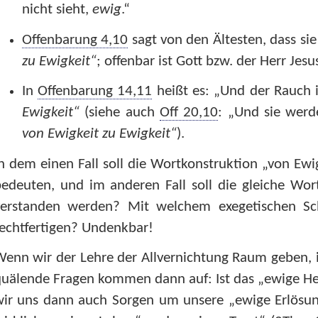
nicht sieht,
ewig
.“
Offenbarung 4,10
sagt von den Ältesten, dass si
zu Ewigkeit“
; offenbar ist Gott bzw. der Herr Jesu
In
Offenbarung 14,11
heißt es: „Und der Rauch i
Ewigkeit“
(siehe auch
Off 20,10
: „Und sie wer
von Ewigkeit zu Ewigkeit“
).
n dem einen Fall soll die Wortkonstruktion „von Ewig
edeuten, und im anderen Fall soll die gleiche Wort
verstanden werden? Mit welchem exegetischen Sc
echtfertigen? Undenkbar!
enn wir der Lehre der Allvernichtung Raum geben, i
uälende Fragen kommen dann auf: Ist das „ewige Hei
wir uns dann auch Sorgen um unsere „ewige Erlösun