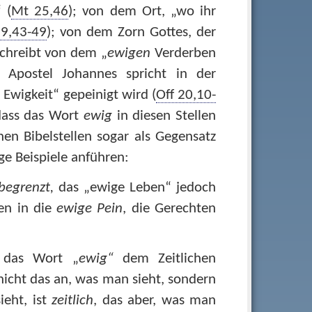
 (
Mt 25,46
); von dem Ort, „wo ihr
9,43-49
); von dem Zorn Gottes, der
schreibt von dem „
ewigen
Verderben
 Apostel Johannes spricht in der
Ewigkeit“ gepeinigt wird (
Off 20,10-
dass das Wort
ewig
in diesen Stellen
en Bibelstellen sogar als Gegensatz
e Beispiele anführen:
 begrenzt,
das „ewige Leben“ jedoch
en in die
ewige Pein
, die Gerechten
 das Wort „
ewig“
dem Zeitlichen
nicht das an, was man sieht, sondern
ieht, ist
zeitlich
, das aber, was man