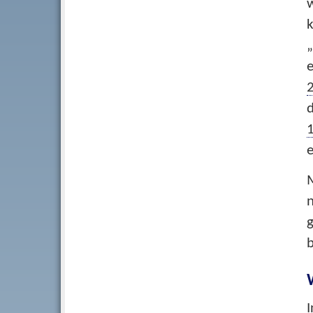
w
k
„
d
e
n
b
I