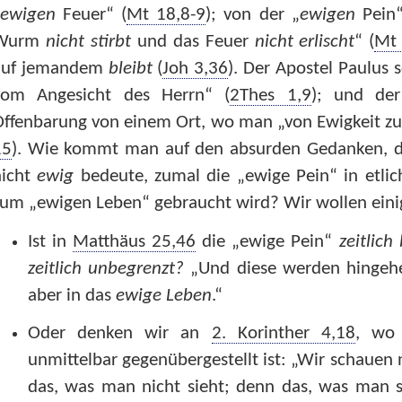
ewigen
Feuer“ (
Mt 18,8-9
); von der „
ewigen
Pein“
Wurm
nicht stirbt
und das Feuer
nicht erlischt
“ (
Mt 
auf jemandem
bleibt
(
Joh 3,36
). Der Apostel Paulus 
vom Angesicht des Herrn“ (
2Thes 1,9
); und der
ffenbarung von einem Ort, wo man „von Ewigkeit zu 
15
). Wie kommt man auf den absurden Gedanken, 
nicht
ewig
bedeute, zumal die „ewige Pein“ in etlich
um „ewigen Leben“ gebraucht wird? Wir wollen einig
Ist in
Matthäus 25,46
die „ewige Pein“
zeitlich
zeitlich unbegrenzt?
„Und diese werden hingeh
aber in das
ewige Leben
.“
Oder denken wir an
2. Korinther 4,18
, wo
unmittelbar gegenübergestellt ist: „Wir schauen 
das, was man nicht sieht; denn das, was man s