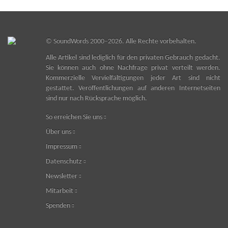
©
SoundWords
2000–2026. Alle Rechte vorbehalten.
Alle Artikel sind lediglich für den privaten Gebrauch gedacht.
Sie können auch ohne Nachfrage privat verteilt werden.
Kommerzielle Vervielfältigungen jeder Art sind nicht
gestattet. Veröffentlichungen auf anderen Internetseiten
sind nur nach Rücksprache möglich.
So erreichen Sie uns
Über uns
Impressum
Datenschutz
Newsletter
Mitarbeit
Spenden