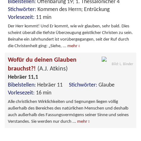
Bibelstellen:
Offenbarung 19; 1. Thessalonicher 4
Stichwörter:
Kommen des Herrn; Entrückung
Vorlesezeit:
11 min
Der Herr kommt! Und Er kommt, wie wir glauben, sehr bald. Dies
scheint überall die tiefste Überzeugung geistlicher Christen zu sein.
Beinahe ein Jahrhundert ist vorübergegangen, seit der Ruf durch
die Christenheit ging: „Siehe,
...
mehr
Wofür du deinen Glauben
Bild: L. Binder
brauchst?!
(A.J. Atkins)
Hebräer 11,1
Bibelstellen:
Hebräer 11
Stichwörter:
Glaube
Vorlesezeit:
16 min
Alle christlichen Wirklichkeiten und Segnungen liegen völlig
außerhalb des Bereiches des natürlichen Menschen und deshalb
auch außerhalb des Fassungsvermögens seiner Sinne und seines
Verstandes. Sie werden nur durch
...
mehr