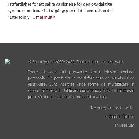
rättfärdighet för att säkra välsignelse för den ogudaktige
syndare som tror. Med utgångspunkt i det centrala ordet
"Eftersom vi
...
mai mult
©
SoundWords
2000–2026. Toate drepturile rezervate.
Toate articolele sunt prevăzute pentru folosirea exclusiv
personală. Ele pot fi distribuite şi fără cererea permisului de
distribuire. Sunt interzise orice forme de multiplicare în
scopuri comerciale. Publicarea pe alte pagini de internet este
permisă numai cu acceptul redacţiei noastre.
Ne puteţi contacta astfel
Protecţia datelor
Impressum