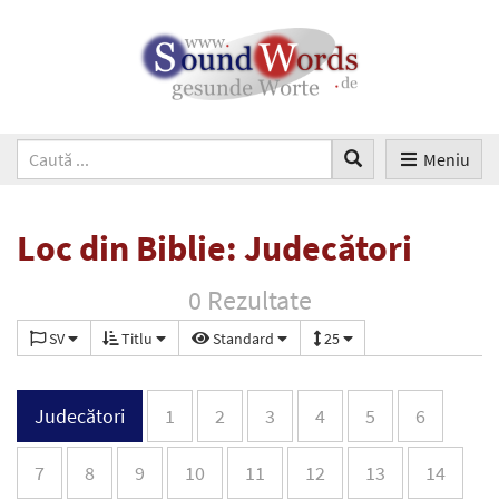
Meniu
Loc din Biblie: Judecători
0 Rezultate
SV
Titlu
Standard
25
Judecători
1
2
3
4
5
6
7
8
9
10
11
12
13
14