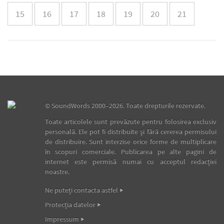
15
16
17
18
19
20
21
©
SoundWords
2000–2026. Toate drepturile rezervate.
Toate articolele sunt prevăzute pentru folosirea exclusiv
personală. Ele pot fi distribuite şi fără cererea permisului
de distribuire. Sunt interzise orice forme de multiplicare
în scopuri comerciale. Publicarea pe alte pagini de
internet este permisă numai cu acceptul redacţiei
noastre.
Ne puteţi contacta astfel
Protecţia datelor
Impressum