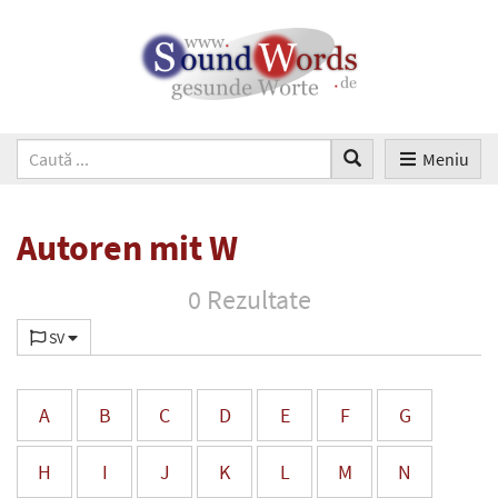
Meniu
Autoren mit W
0 Rezultate
SV
A
B
C
D
E
F
G
H
I
J
K
L
M
N