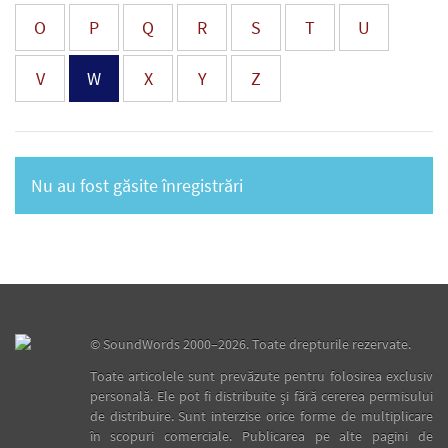
O
P
Q
R
S
T
U
V
W
X
Y
Z
Nu au fost găsite înregistrări
©
SoundWords
2000–2026. Toate drepturile rezervate.
Toate articolele sunt prevăzute pentru folosirea exclusiv
personală. Ele pot fi distribuite şi fără cererea permisului
de distribuire. Sunt interzise orice forme de multiplicare
în scopuri comerciale. Publicarea pe alte pagini de