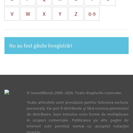
V
W
X
Y
Z
0-9
Nu au fost găsite înregistrări
©
SoundWords
2000–2026. Toate drepturile rezervate.
Toate articolele sunt prevăzute pentru folosirea exclusiv
personală. Ele pot fi distribuite şi fără cererea permisului
de distribuire. Sunt interzise orice forme de multiplicare
în scopuri comerciale. Publicarea pe alte pagini de
internet este permisă numai cu acceptul redacţiei
noastre.