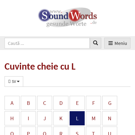
Meniu
Cuvinte cheie cu L
SV
A
B
C
D
E
F
G
H
I
J
K
L
M
N
O
P
Q
R
S
T
U