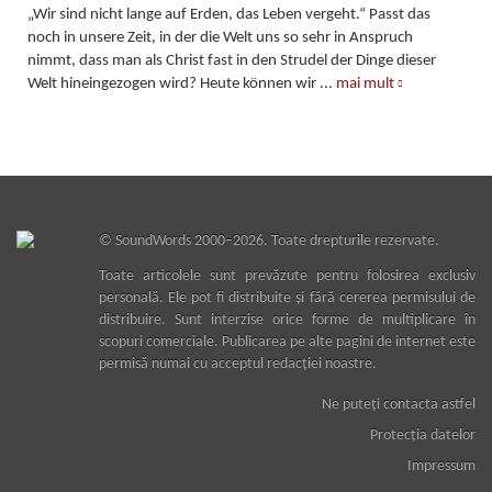
„Wir sind nicht lange auf Erden, das Leben vergeht.“ Passt das
noch in unsere Zeit, in der die Welt uns so sehr in Anspruch
nimmt, dass man als Christ fast in den Strudel der Dinge dieser
Welt hineingezogen wird? Heute können wir
...
mai mult
©
SoundWords
2000–2026. Toate drepturile rezervate.
Toate articolele sunt prevăzute pentru folosirea exclusiv
personală. Ele pot fi distribuite şi fără cererea permisului de
distribuire. Sunt interzise orice forme de multiplicare în
scopuri comerciale. Publicarea pe alte pagini de internet este
permisă numai cu acceptul redacţiei noastre.
Ne puteţi contacta astfel
Protecţia datelor
Impressum