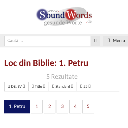
Meniu
Loc din Biblie: 1. Petru
5 Rezultate
DE, SV
Titlu
Standard
25
1. Petru
1
2
3
4
5