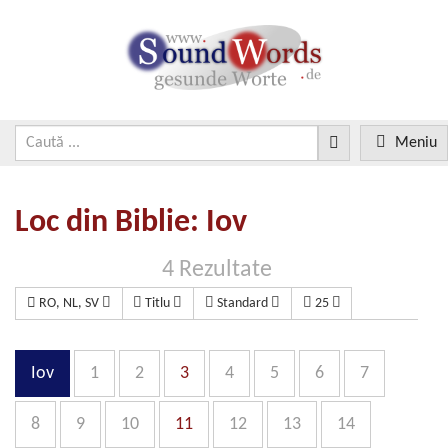
Meniu
Loc din Biblie: Iov
4 Rezultate
RO, NL, SV
Titlu
Standard
25
Iov
1
2
3
4
5
6
7
8
9
10
11
12
13
14