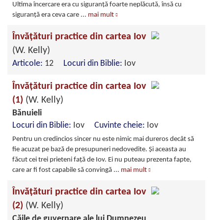
Ultima încercare era cu siguranţă foarte neplăcută, însă cu
siguranţă era ceva care
...
mai mult
Învăţături practice din cartea Iov
(W. Kelly)
Articole:
12
Locuri din Biblie:
Iov
Învăţături practice din cartea Iov
(1)
(W. Kelly)
Bănuieli
Locuri din Biblie:
Iov
Cuvinte cheie:
Iov
Pentru un credincios sincer nu este nimic mai dureros decât să
fie acuzat pe bază de presupuneri nedovedite. Şi aceasta au
făcut cei trei prieteni faţă de Iov. Ei nu puteau prezenta fapte,
care ar fi fost capabile să convingă
...
mai mult
Învăţături practice din cartea Iov
(2)
(W. Kelly)
Căile de guvernare ale lui Dumnezeu