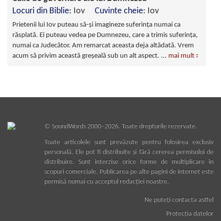
Locuri din Biblie:
Iov
Cuvinte cheie:
Iov
Prietenii lui Iov puteau să-şi imagineze suferinţa numai ca
răsplată. Ei puteau vedea pe Dumnezeu, care a trimis suferinţa,
numai ca Judecător. Am remarcat aceasta deja altădată. Vrem
acum să privim această greşeală sub un alt aspect.
...
mai mult
©
SoundWords
2000–2026. Toate drepturile rezervate.
Toate articolele sunt prevăzute pentru folosirea exclusiv
personală. Ele pot fi distribuite şi fără cererea permisului de
distribuire. Sunt interzise orice forme de multiplicare în
scopuri comerciale. Publicarea pe alte pagini de internet este
permisă numai cu acceptul redacţiei noastre.
Ne puteţi contacta astfel
Protecţia datelor