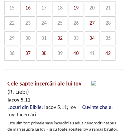
15
16
17
18
19
20
21
22
23
24
25
26
27
28
29
30
31
32
33
34
35
36
37
38
39
40
41
42
Cele şapte încercări ale lui Iov
(R. Liebi)
Iacov 5.11
Locuri din Biblie:
Iacov 5.11; Iov
Cuvinte cheie:
Iov; Încercări
Este uimitor: primele şase încercări au adus nenorociri nespus
de mari asupra lui Iov – şi cu toate acestea Iov a rămas biruitor.