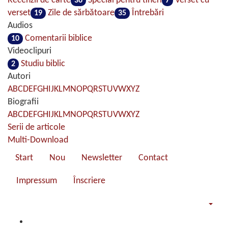
Recenzii de carte
Special pentru tineri
Verset cu
36
7
verset
Zile de sărbătoare
Întrebări
19
35
Audios
Comentarii biblice
10
Videoclipuri
Studiu biblic
2
Autori
A
B
C
D
E
F
G
H
I
J
K
L
M
N
O
P
Q
R
S
T
U
V
W
X
Y
Z
Biografii
A
B
C
D
E
F
G
H
I
J
K
L
M
N
O
P
Q
R
S
T
U
V
W
X
Y
Z
Serii de articole
Multi-Download
Start
Nou
Newsletter
Contact
Impressum
Înscriere