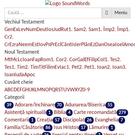
Meniu
Vechiul Testament
Gen
Ex
Lev
Num
Deut
Ios
Jud
Rut
1. Sam
2. Sam
1. Împ
2. Împ
1.
Cr
2.
Cr
Ezra
Neem
Est
Iov
Ps
Pr
Ecl
Cânt
Is
Ier
Plân
Ez
Dan
Osea
Ioel
Amo
Noul Testament
Mt
Mc
Lc
Ioan
Fap
Rom
1. Cor
2. Cor
Gal
Ef
Filip
Col
1. Tes
2.
Tes
1. Tim
2. Tim
Tit
Filim
Ev
Iac
1. Pet
2. Pet
1. Ioan
2. Ioan
3.
Ioan
Iuda
Apoc
Cuvânt cheie
A
B
C
D
E
F
G
H
I
J
K
L
M
N
O
P
Q
R
S
T
U
V
W
X
Y
Z
0-9
Categorii
Adorare/închinare
Adunarea/Biserica
39
70
55
Asistenţă spirituală
Biblia
Carte recomandată
1
4
279
Comentarii
Creaţia
Discipolat
Evanghelia
1
57
26
7
Familia/Căsătorie
Isus Hristos
Lămurire
86
17
1