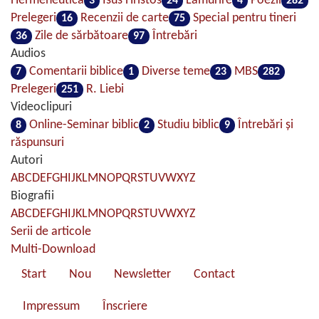
Hermeneutica
Isus Hristos
Lămurire
Poezii
3
24
4
282
Prelegeri
Recenzii de carte
Special pentru tineri
16
75
Zile de sărbătoare
Întrebări
36
97
Audios
Comentarii biblice
Diverse teme
MBS
7
1
23
282
Prelegeri
R. Liebi
251
Videoclipuri
Online-Seminar biblic
Studiu biblic
Întrebări şi
8
2
9
răspunsuri
Autori
A
B
C
D
E
F
G
H
I
J
K
L
M
N
O
P
Q
R
S
T
U
V
W
X
Y
Z
Biografii
A
B
C
D
E
F
G
H
I
J
K
L
M
N
O
P
Q
R
S
T
U
V
W
X
Y
Z
Serii de articole
Multi-Download
Start
Nou
Newsletter
Contact
Impressum
Înscriere