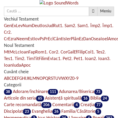
Meniu
Vechiul Testament
Gen
Ex
Lev
Num
Deut
Ios
Jud
Rut
1. Sam
2. Sam
1. Împ
2. Împ
1.
Cr
2.
Cr
Ezra
Neem
Est
Iov
Ps
Pr
Ecl
Cânt
Is
Ier
Plân
Ez
Dan
Osea
Ioel
Amo
Noul Testament
Mt
Mc
Lc
Ioan
Fap
Rom
1. Cor
2. Cor
Gal
Ef
Filip
Col
1. Tes
2.
Tes
1. Tim
2. Tim
Tit
Filim
Ev
Iac
1. Pet
2. Pet
1. Ioan
2. Ioan
3.
Ioan
Iuda
Apoc
Cuvânt cheie
A
B
C
D
E
F
G
H
I
J
K
L
M
N
O
P
Q
R
S
T
U
V
W
X
Y
Z
0-9
Categorii
Adorare/închinare
Adunarea/Biserica
38
111
73
Articole din seria
Asistenţă spirituală
Biblia
65
16
24
Carte recomandată
Comentarii
Creaţia
206
4
77
Discipolat
Evanghelia
Familia/Căsătorie
23
26
5