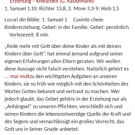
Erziehung – Kniearbeit
(G. Kausemann)
1. Samuel 1,10; Richter 13,8; 2. Mose 3,3-9; Hiob 1,5
Locuri din Biblie:
1. Samuel 1
Cuvinte cheie:
Kindererziehung; Gebet: in der Familie; Gebet: persönlich
Vorlesezeit:
8 min
„Rede mehr mit Gott über deine Kinder als mit deinen
Kindern über Gott“, hat einmal jemand aufgrund seiner
eigenen Erfahrungen allen Eltern geraten. Wir wollen
diese Aussage nicht falsch verstehen. Natürlich gehört es
...
mai mult
zu den wichtigsten Aufgaben an unseren
Kindern, sie so früh wie möglich mit den Schönheiten des
Wortes Gottes bekannt und vertraut zu machen. Wer
jedoch glaubt, das Gebet gehöre in der Erziehung nur als
„Anhängsel“ zu unseren Pflichten, verschließt sich und
seinen Kindern die lebensnotwendige Quelle der Kraft und
des Segens und vernachlässigt ein großes Vorrecht, das
Gott uns in Seiner Gnade anbietet.