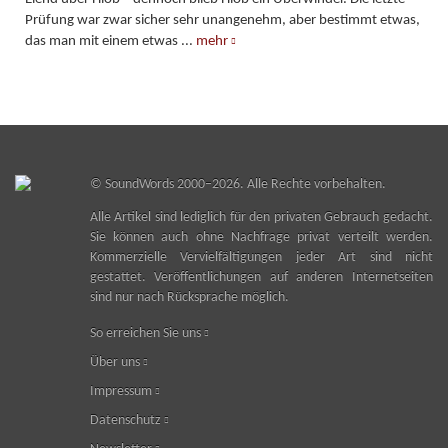
Prüfung war zwar sicher sehr unangenehm, aber bestimmt etwas,
das man mit einem etwas
...
mehr
©
SoundWords
2000–2026. Alle Rechte vorbehalten.
Alle Artikel sind lediglich für den privaten Gebrauch gedacht.
Sie können auch ohne Nachfrage privat verteilt werden.
Kommerzielle Vervielfältigungen jeder Art sind nicht
gestattet. Veröffentlichungen auf anderen Internetseiten
sind nur nach Rücksprache möglich.
So erreichen Sie uns
Über uns
Impressum
Datenschutz