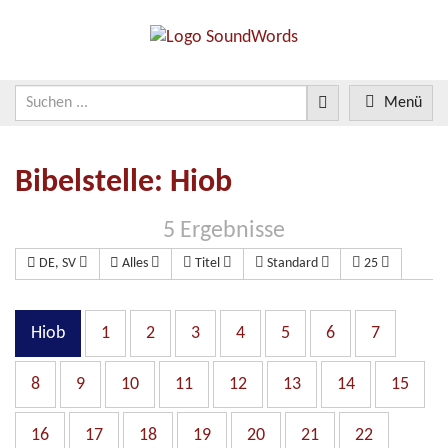
Menü
Bibelstelle: Hiob
5 Ergebnisse
DE, SV
Alles
Titel
Standard
25
Hiob
1
2
3
4
5
6
7
8
9
10
11
12
13
14
15
16
17
18
19
20
21
22