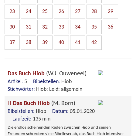
23
24
25
26
27
28
29
30
31
32
33
34
35
36
37
38
39
40
41
42
Das Buch Hiob
(W.J. Ouweneel)
Artikel:
5
Bibelstellen:
Hiob
Stichwörter:
Hiob; Leid: allgemein
Das Buch Hiob
(M. Born)
Bibelstellen:
Hiob
Datum:
05.01.2020
Laufzeit:
135 min
Die endlos scheinenden Reden zwischen Hiob und seinen
Freunden schrecken viele Bibelleser ab, das Buch Hiob intensiver