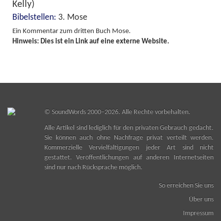
Kelly)
Bibelstellen:
3. Mose
Ein Kommentar zum dritten Buch Mose.
Hinweis: Dies ist ein Link auf eine externe Website.
©
SoundWords
2000–2026. Alle Rechte vorbehalten.
Alle Artikel sind lediglich für den privaten Gebrauch gedacht.
Sie können auch ohne Nachfrage privat verteilt werden.
Kommerzielle Vervielfältigungen jeder Art sind nicht
gestattet. Veröffentlichungen auf anderen Internetseiten
sind nur nach Rücksprache möglich.
So erreichen Sie uns
Über uns
Impressum