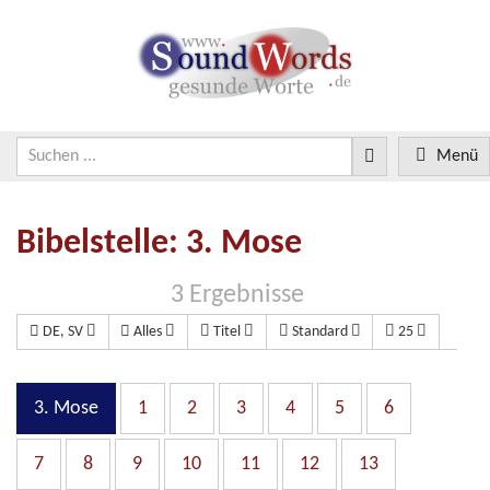
Menü
Bibelstelle: 3. Mose
3 Ergebnisse
DE, SV
Alles
Titel
Standard
25
3. Mose
1
2
3
4
5
6
7
8
9
10
11
12
13