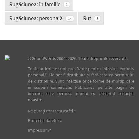
Rugăciunea: în familie
1
Rugăciunea: personală
Rut
14
3
©
SoundWords
2000–2026. Toate drepturile rezervate.
Toate articolele sunt prevăzute pentru folosirea exclusiv
personală. Ele pot fi distribuite şi fără cererea permisului
de distribuire. Sunt interzise orice forme de multiplicare
în scopuri comerciale. Publicarea pe alte pagini de
internet este permisă numai cu acceptul redacţiei
noastre.
Ne puteţi contacta astfel
Protecţia datelor
Impressum