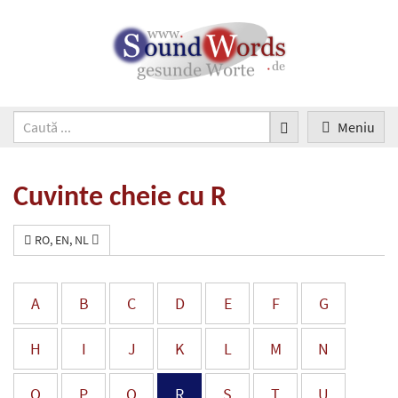
Meniu
Cuvinte cheie cu R
RO, EN, NL
A
B
C
D
E
F
G
H
I
J
K
L
M
N
O
P
Q
R
S
T
U