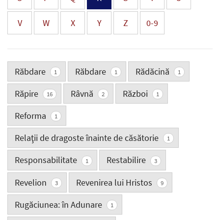
V
W
X
Y
Z
0-9
Răbdare
Răbdare
Rădăcină
1
1
1
Răpire
Râvnă
Război
16
2
1
Reforma
1
Relaţii de dragoste înainte de căsătorie
1
Responsabilitate
Restabilire
1
3
Revelion
Revenirea lui Hristos
3
9
Rugăciunea: în Adunare
1