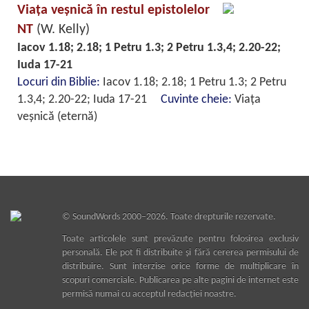
Viaţa veşnică în restul epistolelor
NT
(W. Kelly)
Iacov 1.18; 2.18; 1 Petru 1.3; 2 Petru 1.3,4; 2.20-22;
Iuda 17-21
Locuri din Biblie:
Iacov 1.18; 2.18; 1 Petru 1.3; 2 Petru
1.3,4; 2.20-22; Iuda 17-21
Cuvinte cheie:
Viaţa
veşnică (eternă)
©
SoundWords
2000–2026. Toate drepturile rezervate.
Toate articolele sunt prevăzute pentru folosirea exclusiv
personală. Ele pot fi distribuite şi fără cererea permisului de
distribuire. Sunt interzise orice forme de multiplicare în
scopuri comerciale. Publicarea pe alte pagini de internet este
permisă numai cu acceptul redacţiei noastre.