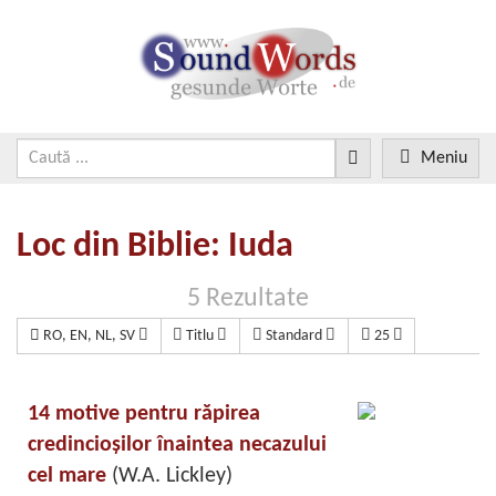
Meniu
Loc din Biblie: Iuda
5 Rezultate
RO, EN, NL, SV
Titlu
Standard
25
14 motive pentru răpirea
credincioşilor înaintea necazului
cel mare
(W.A. Lickley)