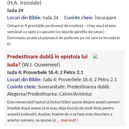
(H.A. Ironside)
Iuda 24
Locuri din Biblie:
Iuda 24
Cuvinte cheie:
Încurajare
Oricare ar fi greutăţile pe drumul de credinţă – chiar dacă el este
semănat cu spini şi capcane (cu laţurile gândite de satan):
Dumnezeu poate să păzească de poticnire pe cel care se încrede în
El.
Predestinare dublă în epistola lui
Iuda?
(W.J. Ouweneel)
Iuda 4; Proverbele 16.4; 2 Petru 2.1
Locuri din Biblie:
Iuda 4; Proverbele 16.4; 2 Petru 2.1
Cuvinte cheie:
Suveranitate; Predestinarea dublă;
Alegerea/Predestinarea; Calvin/Arminius
Este remarcabil faptul că Duhul Sfânt spune despre acești oameni
imediat după aceea că ei erau deja înscriși de mult timp pentru
această judecată. Așadar, înainte de a se face vreo descriere a
acestor oameni, se spune că
...
mai mult