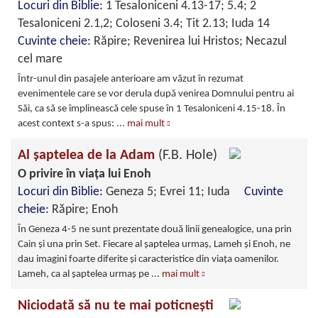
Locuri din Biblie:
1 Tesaloniceni 4.13-17; 5.4; 2
Tesaloniceni 2.1,2; Coloseni 3.4; Tit 2.13; Iuda 14
Cuvinte cheie:
Răpire; Revenirea lui Hristos; Necazul
cel mare
Într-unul din pasajele anterioare am văzut în rezumat
evenimentele care se vor derula după venirea Domnului pentru ai
Săi, ca să se împlinească cele spuse în 1 Tesaloniceni 4.15-18. În
acest context s-a spus:
...
mai mult
Al şaptelea de la Adam
(F.B. Hole)
O privire în viaţa lui Enoh
Locuri din Biblie:
Geneza 5; Evrei 11; Iuda
Cuvinte
cheie:
Răpire; Enoh
În Geneza 4-5 ne sunt prezentate două linii genealogice, una prin
Cain şi una prin Set. Fiecare al şaptelea urmaş, Lameh şi Enoh, ne
dau imagini foarte diferite şi caracteristice din viaţa oamenilor.
Lameh, ca al şaptelea urmaş pe
...
mai mult
Niciodată să nu te mai poticneşti