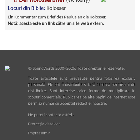
Der Kolosserbrief
(W. Kelly)
Locuri din Biblie:
Kolosser
Ein Kommentar zum Brief des Paulus an die Kolosser.
Notă: acesta este un link către un site web extern.
©
SoundWords
2000–2026. Toate drepturile rezervate.
Toate articolele sunt prevăzute pentru folosirea exclusiv
personală. Ele pot fi distribuite şi fără cererea permisului de
distribuire. Sunt interzise orice forme de multiplicare în
scopuri comerciale. Publicarea pe alte pagini de internet este
permisă numai cu acceptul redacţiei noastre.
Ne puteţi contacta astfel
Protecţia datelor
Impressum