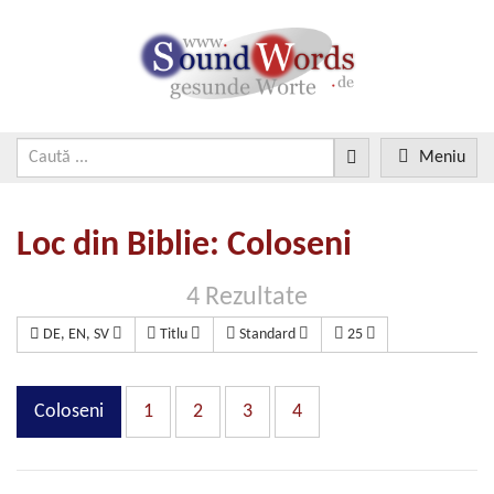
Meniu
Loc din Biblie: Coloseni
4 Rezultate
DE, EN, SV
Titlu
Standard
25
Coloseni
1
2
3
4