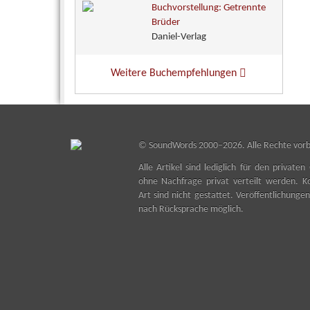
Buchvorstellung: Getrennte
Brüder
Daniel-Verlag
Weitere Buchempfehlungen
©
SoundWords
2000–2026. Alle Rechte vorb
Alle Artikel sind lediglich für den privat
ohne Nachfrage privat verteilt werden. Ko
Art sind nicht gestattet. Veröffentlichunge
nach Rücksprache möglich.