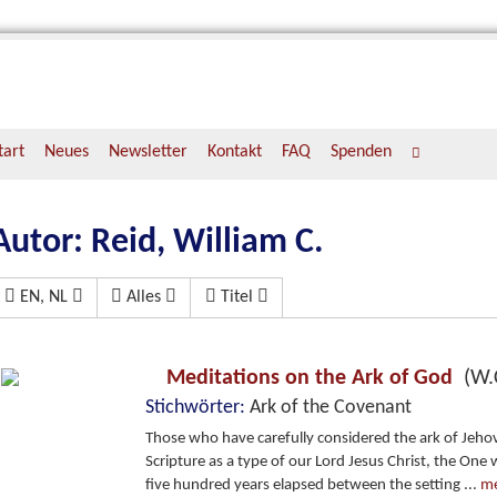
tart
Neues
Newsletter
Kontakt
FAQ
Spenden
Autor: Reid, William C.
EN, NL
Alles
Titel
Meditations on the Ark of God
(W.
Stichwörter:
Ark of the Covenant
Those who have carefully considered the ark of Jehov
Scripture as a type of our Lord Jesus Christ, the One
five hundred years elapsed between the setting
...
m