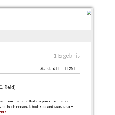
1 Ergebnis
Standard
25
C. Reid)
ah have no doubt that it is presented to us in
 who, in His Person, is both God and Man. Nearly
ehr