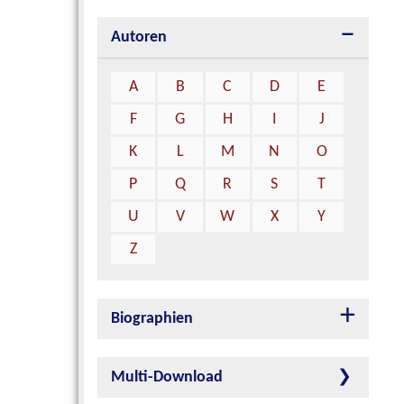
Autoren
A
B
C
D
E
F
G
H
I
J
K
L
M
N
O
P
Q
R
S
T
U
V
W
X
Y
Z
Biographien
Multi-Download