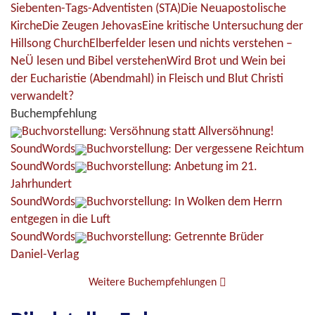
Siebenten-Tags-Adventisten (STA)
Die Neuapostolische
Kirche
Die Zeugen Jehovas
Eine kritische Untersuchung der
Hillsong Church
Elberfelder lesen und nichts verstehen –
NeÜ lesen und Bibel verstehen
Wird Brot und Wein bei
der Eucharistie (Abendmahl) in Fleisch und Blut Christi
verwandelt?
Buchempfehlung
Buchvorstellung: Versöhnung statt Allversöhnung!
SoundWords
Buchvorstellung: Der vergessene Reichtum
SoundWords
Buchvorstellung: Anbetung im 21.
Jahrhundert
SoundWords
Buchvorstellung: In Wolken dem Herrn
entgegen in die Luft
SoundWords
Buchvorstellung: Getrennte Brüder
Daniel-Verlag
Weitere Buchempfehlungen