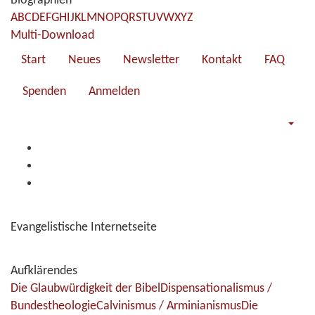
Biographien
A
B
C
D
E
F
G
H
I
J
K
L
M
N
O
P
Q
R
S
T
U
V
W
X
Y
Z
Multi-Download
Start
Neues
Newsletter
Kontakt
FAQ
Spenden
Anmelden
Evangelistische Internetseite
Aufklärendes
Die Glaubwürdigkeit der Bibel
Dispensationalismus /
Bundestheologie
Calvinismus / Arminianismus
Die