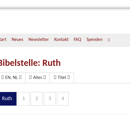
tart
Neues
Newsletter
Kontakt
FAQ
Spenden
Bibelstelle: Ruth
EN, NL
Alles
Titel
Ruth
1
2
3
4