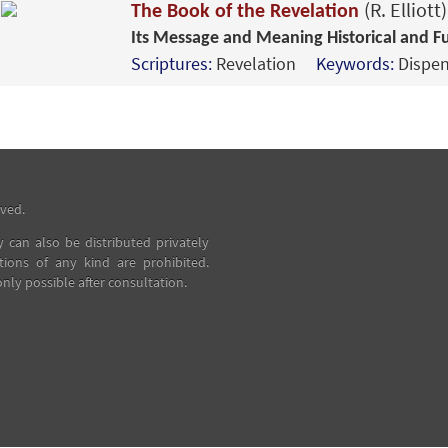
(R. Elliott)
The Book of the Revelation
Its Message and Meaning Historical and Fu
Scriptures:
Revelation
Keywords:
Dispen
rved.
ey can also be distributed privately
ions of any kind are prohibited.
nly possible after consultation.