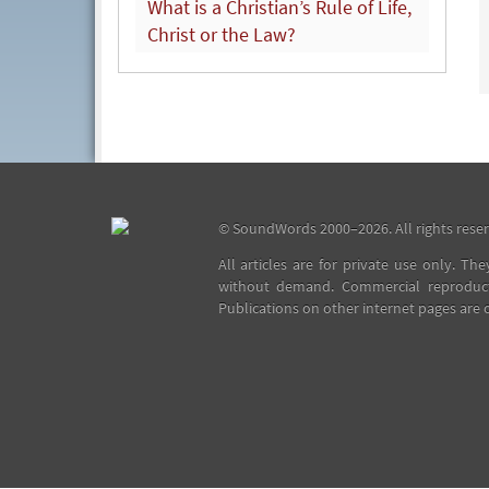
What is a Christian’s Rule of Life,
Christ or the Law?
©
SoundWords
2000–2026. All rights rese
All articles are for private use only. Th
without demand. Commercial reproduct
Publications on other internet pages are o