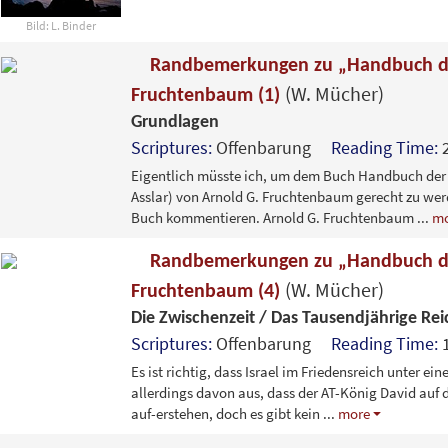
Bild: L. Binder
Randbemerkungen zu „Handbuch der
(W. Mücher)
Fruchtenbaum (1)
Grundlagen
Scriptures:
Offenbarung
Reading Time:
Eigentlich müsste ich, um dem Buch Handbuch der b
Asslar) von Arnold G. Fruchtenbaum gerecht zu wer
Buch kommentieren. Arnold G. Fruchtenbaum
...
mo
Randbemerkungen zu „Handbuch der
(W. Mücher)
Fruchtenbaum (4)
Die Zwischenzeit / Das Tausendjährige Rei
Scriptures:
Offenbarung
Reading Time:
Es ist richtig, dass Israel im Friedensreich unter ei
allerdings davon aus, dass der AT-König David auf 
auf-erstehen, doch es gibt kein
...
more