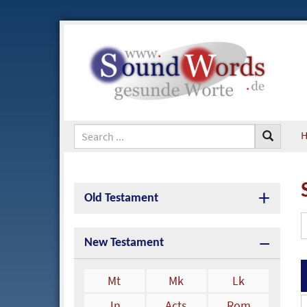
Old Testament
New Testament
Mt
Mk
Lk
Jn
Acts
Rom