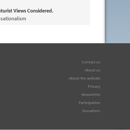
turist Views Considered.
sationalism
Contact us
About us
About the website
Privacy
Newsletter
Participation
Donations