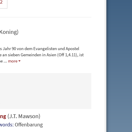
2
 Koning)
 Jahr 90 von dem Evangelisten und Apostel
 an sieben Gemeinden in Asien (Off 1,4.11), ist
he
...
more
.
.
(J.T. Mawson)
ung
words:
Offenbarung