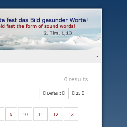
6 results
Default
25
9
10
11
12
13