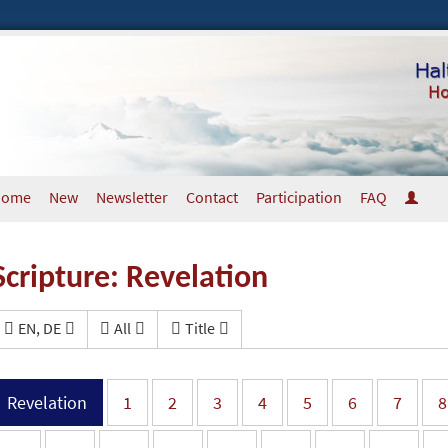
Home
New
Newsletter
Contact
Participation
FAQ
Scripture: Revelation
EN, DE
All
Title
Revelation
1
2
3
4
5
6
7
8