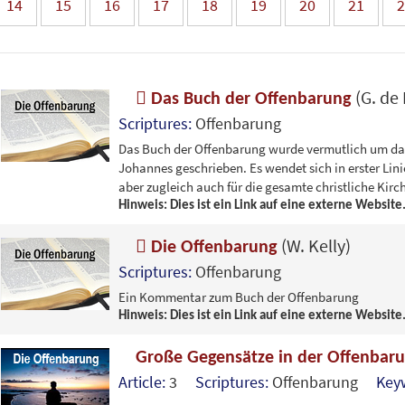
14
15
16
17
18
19
20
21
2
(G. de
Das Buch der Offenbarung
Scriptures:
Offenbarung
Das Buch der Offenbarung wurde vermutlich um das
Johannes geschrieben. Es wendet sich in erster Linie
aber zugleich auch für die gesamte christliche Kirc
Hinweis: Dies ist ein Link auf eine externe Website
(W. Kelly)
Die Offenbarung
Scriptures:
Offenbarung
Ein Kommentar zum Buch der Offenbarung
Hinweis: Dies ist ein Link auf eine externe Website
Große Gegensätze in der Offenbar
Article:
3
Scriptures:
Offenbarung
Key