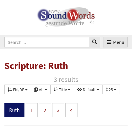
Menu
Scripture: Ruth
3 results
EN, DE
All
Title
Default
25
Ruth
1
2
3
4