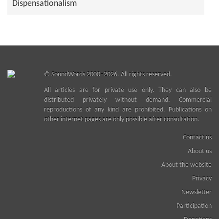
Dispensationalism
©
SoundWords
2000–2026. All rights reserved.
All articles are for private use only. They can also be
distributed privately without demand. Commercial
reproductions of any kind are prohibited. Publications on
other internet pages are only possible after consultation.
Contact us
About us
About the website
Privacy
Newsletter
Participation