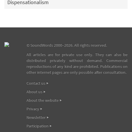
Dispensationalism
©
SoundWords
2000–2026. All rights reserved.
All articles are for private use only. They can also be
distributed privately without demand. Commercial
reproductions of any kind are prohibited. Publications on
other internet pages are only possible after consultation.
Contact us
About us
About the website
Privacy
Newsletter
Participation