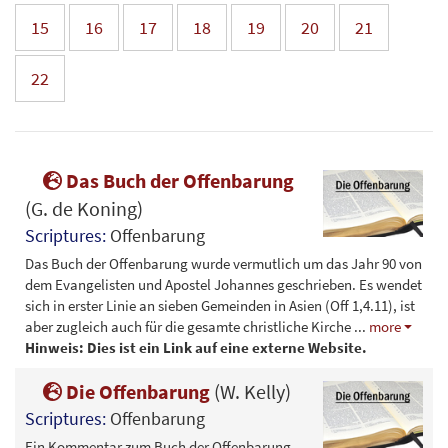
15
16
17
18
19
20
21
22
Das Buch der Offenbarung
(G. de Koning)
Scriptures:
Offenbarung
Das Buch der Offenbarung wurde vermutlich um das Jahr 90 von
dem Evangelisten und Apostel Johannes geschrieben. Es wendet
sich in erster Linie an sieben Gemeinden in Asien (Off 1,4.11), ist
aber zugleich auch für die gesamte christliche Kirche
...
more
Hinweis: Dies ist ein Link auf eine externe Website.
Die Offenbarung
(W. Kelly)
Scriptures:
Offenbarung
Ein Kommentar zum Buch der Offenbarung