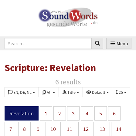
Menu
Scripture: Revelation
6 results
EN, DE, NL
All
Title
Default
25
Revelation
1
2
3
4
5
6
7
8
9
10
11
12
13
14